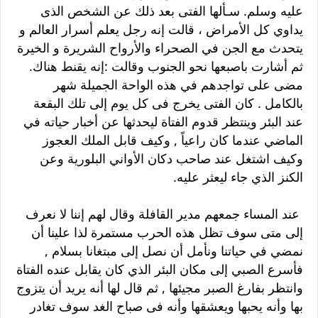
عليه وسلم. سـألها الفتى بعد ذلك عن الشخص الذى
يداوي كل الأمراض ، قالت إنه رجل يعلم أسرار العالم و
يتحدث مع الجن في الصحراء والأرواح الشريرة و الخيرة
ثم أشارت باصبعها نحو الجنوب وقالت :إنه يقنط هناك.
مضى على تواجدهم في هذه الواحة الجميلة شهر
بالكامل . كان الفتى يخرج فى كل يوم إلى تلك البقعة
عند البئر وينتظر قدوم الفتاة ليحدثها عن أخبار حياته في
الماضي عندما كان راعياً , وكيف قابل الملك العجوز
وكيف اشتغل عند صاحب دكان الأواني البلورية وعن
الكنز الذي جاء ليعثر عليه.
عند المساء جمعهم مدير القافلة وقال لهم إننا لا نعرف
إلى متى سوف تظل هذه الحرب مستمرة لذا علينا أن
نمضي في حياتنا ونأمل أن نصل إلى مبتغانا بسلام ,
فأسرع الصبي إلى مكان البئر الذي كان يقابل عنده الفتاة
وانتظر بفارغ الصبر مجيئها , ثم قال لها أنه يريد أن يتزوج
بها وأنه يحبها ويعشقها وأنه فى صباح الغد سوف تغادر