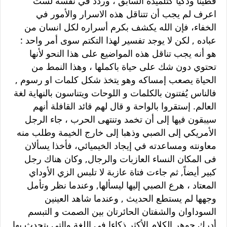
فطينا وذكيا كتلميذه السابق ، وردد في نفسه لست
اعرف لم يجب أن تتناقل هذه الاسرار والأمور في
الخفاء، فإن الله يكشف بكرم أسراره لكل انسان من
عباده , لكن لا يوجد تفسير لهذا التكتم سوى أمر واحد :
هو أنه يجب تناقل هذه المواضيع على هذا النحو لأنها
تحتوي دون شك على حياة باكملها ، وهذا النمط من
الحياة يصعب إمساكه وهو يتخذ شكل كلمات او رسوم ,
فالناس يُفتنون بالكلمات و اللوحات ويتناسون بالنهاية لغة
العالم. إستقروا بالواحة و قال لهم قائد القافلة أنهم
سيبقون فيها إلى أن تخمد وتنتهى الحرب ، جاء الرجل
الأمريكي إلى الصبي وذهبا إلى خارج الخيمة وطلب منه
معاونته ومساعدته في إيجاد الخيميائي، فأخذا يسألان
فى المكان النساء العازبات والرجال, وكان هناك رجل
كبير أيضاً, ثم جاءت فتاة عازبة لا تلبس الزي الأوداي
المعتاد ، هرع الصبي إليها ليسألها, وعندما نظر وتأمل
وجهها لم يستطع الحديث , وعندما شاهد العينين
السوداوان والشفتان الحائرتان بين الصمت و التبسم
أدرك جوهر الكلام الأكثر ذكاءا في اللغة والتي يتحدث بها