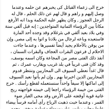
خرج الى زعماء القبائل كى يخبرهم عن حلمه وعندما
وصل إليهم و راهم و قال لهم عن ذلك الحلم ، قال له
الرجل العجوز , وكان يظهر عليه الحكمة وبدا انه الأرفع
مكاناً بين الرؤساء الثمانية المتواجدين : إنه قبل ألفي سنة
وفي بلاد بعيد ألقي في بئرغلام وقد وجده أحد المارة
فاستعبده وباعه لرجال من بلادنا و اتوا به إلى مصر, وإن
من يوقن بالأحلام يجيد أيضاً تفسيرها ، وعندما جاءت
الاحلام ل فرعون البقرات العجاف والبقرات السمان ،
أنقذ ذلك الفتى مصر من المجاعة وكان اسمه يوسف،
وقد كان فتى غريباً في بلد غريب ويقارب عمرك ، ثم
قال :غداً نعطي السيوف الى المحاربين وننتظر قدوم
المحاربين الذين اخبرتنا بهم , وإن لم يأتوا نعيد السيوف
إلى اماكنها إلا سيفاً واحداً سنستعمله لقطع رأسك . خرج
الفتى من خيمة الرؤساء راجعا إلى خيمته فواجهته ريح
عاتية قوية أوقعته على الأرض وقد محى الغبار ضوء
القمر ، وعندما خبت ذهبت الرياح رأى أمامه فرساً بيضاء
عليها محارب يلبس ثياب سوداء وعمامة ويخفى وجهه