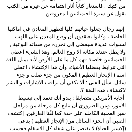
من كتبك , فاستعار كتاباً أثار اهتمامه عن غيره من الكتب
يقول عن سيرة الخيميائيين المعروفين.
إنهم رجال جعلوا حياتهم كلها لتطهير المعادن في اماكنها
الخاصة ، وكانوا يعتقدون أن وضع المعدن على اللهب
لسنوات عديدة سيفضي إلى تحرره من صفاته النوعية ,
ولا يظل عندئذ مكانه الا روح العالم. وهذ الشيء اعطى
الخيميائيين خاصية فهم كل ما على الأرض لأنه يمثل اللغة
التي تترابط بفضلها الأشياء، وأن هذا الإكتشاف اعطي
اسم ( الإنجاز العظيم ) المكون من جزء صلب و جزء
سائل. سأل الفتى : ألا يكفي أن نراقب الاشارات و البشر
لاكتشاف هذه اللغة ؟.
أجابه الأمريكي متضايقا : يبدو أنك تعمد إلى تبسيط
الامور، ومن الضروري أن نتابع كل مرحلة من مراحل
سير العملية الكامله على حدة كما لقّنا العارفين. إكتشف
الصبي أن الجزء السائل من( الإنجاز العظيم ) يدعى
(إكسير الحياة) لا يقتصر على شفاء كل الاسقام فحسب