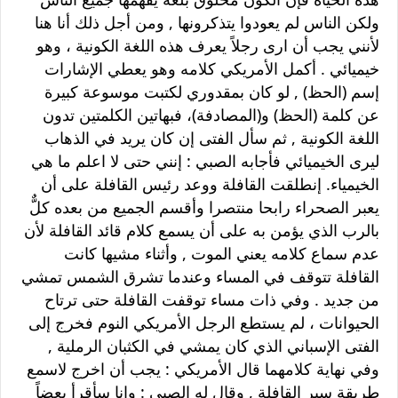
ولكن الناس لم يعودوا يتذكرونها , ومن أجل ذلك أنا هنا
لأنني يجب أن ارى رجلاً يعرف هذه اللغة الكونية ، وهو
خيميائي . أكمل الأمريكي كلامه وهو يعطي الإشارات
إسم (الحظ) , لو كان بمقدوري لكتبت موسوعة كبيرة
عن كلمة (الحظ) و(المصادفة)، فبهاتين الكلمتين تدون
اللغة الكونية , ثم سأل الفتى إن كان يريد في الذهاب
ليرى الخيميائي فأجابه الصبي : إنني حتى لا اعلم ما هي
الخيمياء. إنطلقت القافلة ووعد رئيس القافلة على أن
يعبر الصحراء رابحا منتصرا وأقسم الجميع من بعده كلٌّ
بالرب الذي يؤمن به على أن يسمع كلام قائد القافلة لأن
عدم سماع كلامه يعني الموت , وأثناء مشيها كانت
القافلة تتوقف في المساء وعندما تشرق الشمس تمشي
من جديد . وفي ذات مساء توقفت القافلة حتى ترتاح
الحيوانات ، لم يستطع الرجل الأمريكي النوم فخرج إلى
الفتى الإسباني الذي كان يمشي في الكثبان الرملية ,
وفي نهاية كلامهما قال الأمريكي : يجب أن اخرج لاسمع
طريقة سير القافلة , وقال له الصبي : وانا سأقرأ بعضاً