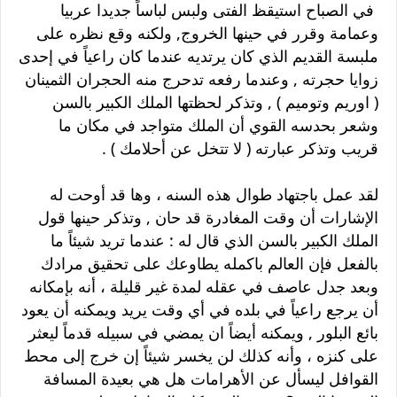
في الصباح استيقظ الفتى ولبس لباساً جديدا عربيا
وعمامة وقرر في حينها الخروج, ولكنه وقع نظره على
ملبسة القديم الذي كان يرتديه عندما كان راعياً في إحدى
زوايا حجرته , وعندما رفعه تدحرج منه الحجران الثمينان
( اوريم وتوميم ) , وتذكر لحظتها الملك الكبير بالسن
وشعر بحدسه القوي أن الملك متواجد في مكان ما
قريب وتذكر عبارته ( لا تتخل عن أحلامك ) .
لقد عمل باجتهاد طوال هذه السنه ، وها قد أوحت له
الإشارات أن وقت المغادرة قد حان , وتذكر حينها قول
الملك الكبير بالسن الذي قال له : عندما تريد شيئاً ما
بالفعل فإن العالم باكمله يطاوعك على تحقيق مرادك
وبعد جدل عاصف في عقله لمدة غير قليلة ، أنه بإمكانه
أن يرجع راعياً في بلده في أي وقت يريد ويمكنه أن يعود
بائع البلور , ويمكنه أيضاً ان يمضي في سبيله قدماً ليعثر
على كنزه ، وأنه كذلك لن يخسر شيئاً إن خرج إلى محط
القوافل ليسأل عن الأهرامات هل هي بعيدة المسافة