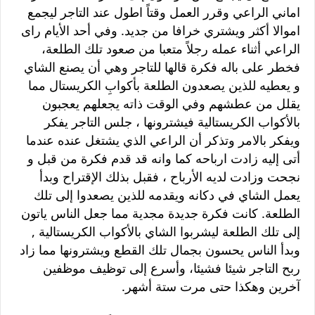
اماني الراعي وقرر العمل وقتاً اطول عند التاجر ليجمع
اموالا أكثر ويشتري خرافا من جديد. وفي أحد الأيام راى
الراعي أثناء عمله رجلاً متعبا من صعود تلك الطلعة،
فخطر على باله فكرة قالها للتاجر وهي أن يصنع الشاي
و يعطيه للذين يصعدون الطلعة بأكوابِ الكريستال مما
يقلل من عطشهم وفي الوقت ذاته يجعلهم يعجبون
بالأكواب الكريستالية فيشترونها ، جلس التاجر يفكر
ويفكر بالامر وتذكر أن الراعي الذي يشتغل عنده عندما
أتى إليه زادت ارباحه كما وانه قد قدم فكرة من قبل و
نجحت وزادت لديه الأرباح ، فقبل بذلك الإقتراح وبدأ
يعمل الشاي في دكانه ويقدمه للذين يصعدوا إلى تلك
الطلعة. كانت فكرة جديدة مجدية مما جعل الناس ياتون
إلى تلك الطلعة ليشربوا الشاي بالأكواب الكريستالية ,
وبدأ الناس يحسون بجمال تلك القطع ويشترونها مما زاد
ربح التاجر شيئا فشيئا، وأسرع إلى توظيف موظفين
آخرين وهكذا حتى مرت ستة أشهر.