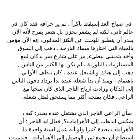
في صباح الغد إسيقظ باكراً , لم ير خرافه فقد كان في
عالم ثاني، لكنه لم يشعر بحزن بل شعر بفرح لأنه الآن
يقدر أن ينطلق للبحث عن الكنز المدفون، إنه الآن مؤمن
بالحياة التي اختارها مساء البارحة . ذهب إلى السوق
وأخذ يتمشى ببطيء, مر على شارع يمر بدكان لبيع
المستلزمات البلورية ، لم يكن بها الكثير من الناس ,
ذهب إلى هناك و اشتغل عنده ، كان ينظف الأواني
باهتمام ، ومنذ أن بدأ شغله عنده بدأ يزداد دخول الناس
إلى الدكان وزادت ارباح التاجر الذي كان سخيا مع
الراعي, فكان يمنحه أكثر مما يستحق لمثل شغله.
سأل الراعي التاجر الذي يشتغل عنده بحذر: كيف
يمكنني الذهاب إلى الأهرامات؟, فقال له التاجر : أن
الأهرامات بعيدة كثيرا ولو أنه عمل لسنة واحدة ما
استطاع أن يجمع ثمن الوصول إلى الأهرامات ، فتدمرت