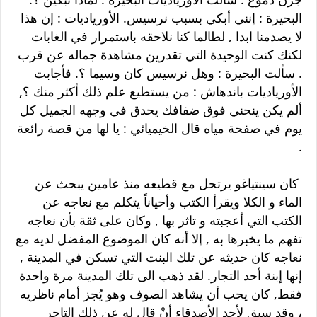
البحيرة : إنني أبكي بسبب نرسيس. الأورياديات : إن هذا
لا يصدمنا ابدا , لطالما كنا نلاحقه باستمرار في الغابات
لكنك كنت الوحيدة التي تقدرين مشاهدة جماله عن قرب
. سألت البحيرة : وهل نرسيس كان وسيما ؟. فأجابت
الأورياديات باندهاش : من يستطيع علم ذلك أكثر منك ؟,
ألم يكن ينحني فوق ضفافك يحدق في وجهه الجميل كل
يوم في صفحة مياه قال الخيميائي : يا لها من قصة رائعة
.
كان سينتياغو يرتحل مع قطيعه منذ عامين يبحث عن
الماء و الكلا ويقرأ الكتب وأحياناً يتكلم مع نعاجه عن
الكتب التي أعجبته و تاثر بها , وكان على ثقة بأن نعاجه
تفهم ما يخبرها به , إلا أنه كان الموضوع المفضل لديه مع
نعاجه كان حديثه عن تلك البنت التي تسكن في المدينة ,
إنها إبنة أحد التجار. لقد ذهب الى تلك المدينة مرة واحدة
فقط, كان يحب أن يشاهد الصوف وهو يُجز أمام ناظريه
، وقد سبق لأحد الأصدقاء أنْ قال له عن ذلك التاجر