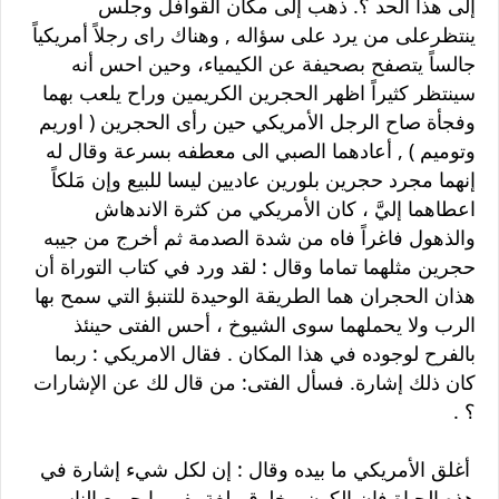
إلى هذا الحد ؟. ذهب إلى مكان القوافل وجلس
ينتظرعلى من يرد على سؤاله , وهناك راى رجلاً أمريكياً
جالساً يتصفح بصحيفة عن الكيمياء، وحين احس أنه
سينتظر كثيراً اظهر الحجرين الكريمين وراح يلعب بهما
وفجأة صاح الرجل الأمريكي حين رأى الحجرين ( اوريم
وتوميم ) , أعادهما الصبي الى معطفه بسرعة وقال له
إنهما مجرد حجرين بلورين عاديين ليسا للبيع وإن مَلكاً
اعطاهما إليَّ ، كان الأمريكي من كثرة الاندهاش
والذهول فاغراً فاه من شدة الصدمة ثم أخرج من جيبه
حجرين مثلهما تماما وقال : لقد ورد في كتاب التوراة أن
هذان الحجران هما الطريقة الوحيدة للتنبؤ التي سمح بها
الرب ولا يحملهما سوى الشيوخ ، أحس الفتى حينئذ
بالفرح لوجوده في هذا المكان . فقال الامريكي : ربما
كان ذلك إشارة. فسأل الفتى: من قال لك عن الإشارات
؟ .
أغلق الأمريكي ما بيده وقال : إن لكل شيء إشارة في
هذه الحياة فإن الكون مخلوق بلغة يفهمها جميع الناس