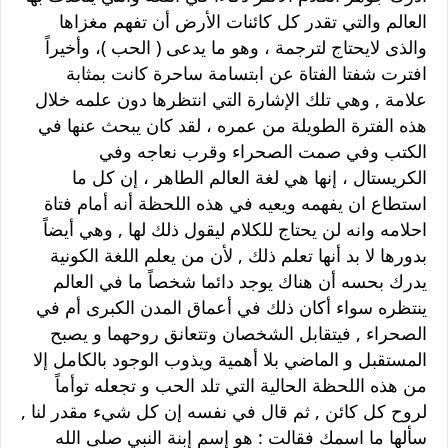
العالم والتي تقدر كل كائنات الأرض أن تفهم مغزاها
والذى لايحتاج لترجمة ، وهو ما يدعى ( الحب )، وأخيراً
افترت شفتا الفتاة عن ابتسامة ساحرة كانت بمثابة
علامة , وهي تلك الإشارة التي انتظرها دون علمه خلال
هذه الفترة الطويلة من عمره ، لقد كان يبحث عنها في
الكتب وفي صمت الصحراء وقرب نعاجه وفي
الكريستال ، إنها هي لغة العالم الطاهر ، إن كل ما
استطاع ان يفهمه ويعيه في هذه اللحظة أنه أمام فتاة
احلامه وانه لن يحتاج للكلام ليقول ذلك لها , وهي أيضاً
بدورها لا بد أنها تعلم ذلك , لأن من يعلم اللغة الكونية
يدرك بحسه أن هناك يوجد دائما شخصاً ما في العالم
ينتظره سواء أكان ذلك في أعماق المدن الكبرى أم في
الصحراء , فيتقابل الشخصان وتتعانق روحهما و يصبح
المستقبل و الماضي بلا أهمية ويذوب الوجود بالكامل إلا
من هذه اللحظة الحالية التي تلد الحب و تجعله توأماً
لروح كل كائن , ثم قال في نفسه إن كل شيء مقدر لنا ,
سألها ما اسمك فقالت : هو إسم إبنة النبي صلى الله