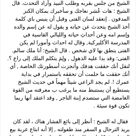
الشيخ من جلس بقربه وطلب النبيذ وأراد التحدث. قال
الشيخ : هات عُشر نعاجك و سأخبرك بمكان الكنز
المدفون . إنعقد لسان الفتى وقبل أن ينبس باي كلمة
أخذ الشيخ يتحدث عن حياته و يقول له عن إسم والده
وإسم امه وعن أحداثِ حياته والليالي القاسية في
المدرسة الأكليركية, وقال له احداث وأمورا لم يكن
الفتى ينطق بها لاي شخص . قال الشيخ: أنا ملك سالم.
الفتى: وقد بدا عليه الذهول , ولِمَ يتكلم الملك إلى راع ؟.
لنقل أنك حققت هدفك وأنجزت أسطورتك الخاصة , أي
أنك حققت ما حلمت أن تحققه باستمرار في بداية
عمرك !. لم يجد الراعي شيئاً مهماً في حديث الشيخ
يستطيع أن يستنبط منه ما يرغب ب معرفته من القوة
الغامضة التي ستصدم إبنة التاجر , وقد اعتقد أنها ربما
تكون قوة سيئة .
فقال له الشيخ : أنظر إلى بائع الفشار هناك ، لقد كان
يريد الترحال و السفر منذ طفولته , إلا أنه ابتاع عربة بيع