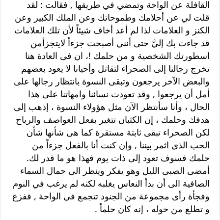
القافلة عن الواحة وتمضي في طريقها , فقالت : لقد
قلت لي عن أحلامك وطموحاتك وعن الملك الكبير وعن
الكنز و العلامات لذا لم أعد أخاف شيئاً لأن تلك العلامات
قد جاءت بك إليَّ حتى أنني أصبحت جزءاً لايتجزأمن
اسطورتك الشخصية و من حلمك !، ان فى العادة هنا
تخرج رجالنا إلى الصحراء لتقاتل وأحيانا لا يعود بعضهم
والبعض الآخر يرجعون وتبقى النسوة بانتظار رجالها على
أمل أن يرجعوا , وقد تعودت نسائنا وامهاتنا على هذا
الحال ، وأنا سأنتظر الآن مثل هؤولاء النسوة ، إذهب إلى
هدفك وحلمك ، إن الكثبان تتغير بفعل العواصف والرياح
لكن الصحراء تبقى ثابتة مستقرة كما هى شأنها شأن
الحب الذي اثمر بيننا , وإن كنت أنا بالفعل جزءاً من
حلمك فسوف تعود إلى ذات يوم فهذا هو ما قدر لك.
أمضى الصبى الليل وهو يفكر وينظر الى جمال السماء
الصافية الى أن بدأ النعاس يغلبه لكنه لم يرغب في النوم
وفجأة رأى مجموعة من الجنود تتجمع في الواحة , ففزع
و تطلع من حوله ، إنه كان حلماً .