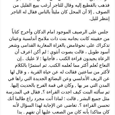
فذهب بالقطيع إليه وقال للتاجر أرغب ببيع القليل من
الصوف , إلا أن المحل كان مليئاً بالناس فقال له التاجر
إنتظر لليل.
جلس على الرصيف الموجود امام الدكان وأخرج كتاباً
من حقيبته كانت بجانبه بنت ذات ملامح أندلسية وعينان
تذكراك على نحوغامض بالغزاة المغاربة القدامى وشعر
أسود طويل ، قالت بصوت أنثوي : لم أكن اعرف أن
الرعاة يجيدون قراءة الكتب ، فأجابها : لا عليك ..إن
النعاج تُعلم أكثر مما تُعلمه الكتب. ثم استمرّا بالكلام
لأكثر من ساعتين فقالت له عن حياة القرية ، و قال لها
عن الريف الأندلسي وعن البضائع الجديدة التي راها في
المدن التي مر بها , وكان في قمة الفرح بالحديث إليها.
ثم سألته البنت كيف اجدت القراءة ؟, فقال في المدرسة
مثل جميع البشر , قالت : لماذا أنت مجرد راع طالما أنك
تحسن القراءة ؟. تغاضى عن الإجابة لهذا السؤال لأنه
كان متاكدا بأنه كان من الصعب عليها أن تفهم . بدا