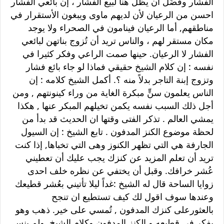
الفشار وفضّل ان يظل هنا لبيع الفشار ، إن بائعي الفشار
احسن من الرعيان لأن لديهم ماوى ويبغون الأستقرار في
مناطقهم, أما الرعيان فينامون في الصحراء ولا يوجد
مكان مستقر لهم ، والناس تريد أن تُزوج بناتهن لبائعي
الفشار لا الرعيان. حينها صمت الراعي وفكر كثيرا في
نفسه : إن كلام الشيخ حقيقي فماذا لو جاء بائع فشار
وتزوج إبنة التاجر بدلاً منه ؟. أكمل الشيخ كلامه : إن
الناس يعلمون سنٍّ مبكرة الغاية من وراء كينونتهم , ومن
أجل ذلك السبب نفسه يكمن تخيلهم المبكر عنها , هكذا
يمشي العالم . تذكر الفتى وقتها ان الحديث قد بدأ من
لحظة موضوع الكنز المدفون . تابع الشيخ : إن السيول
الجارفة هي التي تظهر الكنوز وهى التي تخباها, إذا كنت
تريد أن تعلم المزيد عن كنزك يجب عليك أن تعطيني
عُشر خرافك. وقبل أن يختفي عن نظره خلف احدى
زوايا الساحة قال له الشيخ :غداً ليلا تأتيني بعُشر قطيعك
وعندها سوف اقول لك كيف تستطيع ان تنجح
بالعثورعلى كنزك المدفون , تُمسي على خير. ذهب وهو
يفكر في قطيعه و الكنز المدفون وكلام الشيخ, ولم ينس