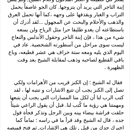
إبنة التاجر التي يريد أن يتزوجها. كان الجو عاصفاً يحمل
التراب و الغبار ويقذفها على وجهه ،كما أنها تحمل العرق
والذهب والأحلام والبحث عن المجهول ...لقد أدرك أن
باستطاعته أن يغدو طليقا حرا مثل الرياح ولن يمنعه
شيء من هذا ، فإن إبنة التاجر وحقول الأندلس والنعاج
ليست سوى مراحل من أسطورته الشخصية. عاد في
اليوم الذي يليه ومعه ستة خراف هي عشر قطيعه، وباع
باقي القطيع لصاحبه وذهب لمقابلة الشيخ بعد وقت
الظهيرة .
فقال له الشيخ : إن الكنز قريب من الأهرامات ولكي
تصل إلى الكنز يجب أن تتبع الاشارات و تنتبه لها ، لقد
كتب الرب لنا أن لكل منا المسارات التي يجب أن يتبعها
ومهمتنا هي رؤية ما كُتب لنا. قبل أن يقول الراعي شيئاً
حلقت فراشة بيضاء بينه وبين الرجل وتذكر فجأة قول
جده ، قال له الشيخ وقد قرأ ما في راسه : تماماً كما
اخبرك جدك من قبل , تلك هي الإشارات, ثم فتح قميصه