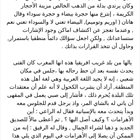
وكان يرتدي بدلة من الذهب الخالص مزينة الأحجار
الكريمة ، إنتزع منها حجرة بيضاء و حجرة سوداء وقال
هاتان ( اوريم وتوميم), البيضاء تعني لا والسوداء تعني نعم
, وعندما تعجز عن اكتشاف اماكن وجود الإشارات
ستساعدانك , ولكنِ اجعل سؤالك دائماً منطقيا باستمرار,
وحاول أن تتخذ القرارات بذاتك .
يالها من بلد غريب افريقيا هذه انها المغرب كان الفتى
يحدث نفسه بعد ان حط رحاله بها ،جلس في مكان
شعبي ، إنه لا يجيد اللغة العربية وهي لغة أهل هذه
المنطقة, أراد أن يشرب الكحول لا أنه علم أن معتقدات
تلك البلدة يُحرم ذلك ، فأشار إلى صبي يعمل في المقهى
أن ياتي له بالشاي المر، واذ برجل قدم للجلوس معه
وبدأ يتحدث معه بالإسبانية فقال له الراعي : أين
الأهرامات ؟ وكيف أصل اليها ؟ , ثم أعطى مالاً للصديق
الجديد و ذهبا لشراء الجِمال , وقال له الرفيق : إنه من
الممكن أن يصلا إلى الأهرامات في اليوم الذي يلي هذا