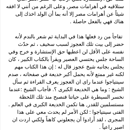
ستلاقيه في أهرامات مصر, وعلى الرغم من أنني لا افقه
شيئاً عن أهرامات مصر إلا أنه بما أن الولد اخذك إلى
هناك فهي بالفعل حاصلة .
تفاجأ من رد فعلها هذا في البداية ثم شعر بالندم لأنه
حضر إلى بيت تلك العجوز لسبب سخيف ، ثم حدّث
نفسه على الأقل لن اعطيها حق الإستشارة و خرج وفي
الساحة جلس يحتسي العصير ويقرأ بالكتاب الكبير ، كان
يجلس بجانبه شيخ عجوز قال له : إن هذا الكتاب مهم
لكنه غير ممتع لأنه يحمل أكبر خديعة في صفحاته ، صدم
سينتياجوا عندما راى ان العجوز يعرف القراءة ثم سأل
الشيخ : وما هي الخديعة الكبرى ؟. فأجاب الشيخ :عندما
نخسر السيطرة على حياتنا فنصبح منذ تلك اللحظة
مستسلمين للقدر, هنا تكمن الخديعة الكبرى في العالم .
الفتى سينتياجوا : لكن الأمر لم يحدث معي على هذا
المجرى ، لقد أرادوا أن يجعلوني كاهناً ولكني اردت ان
اصير راعياً .