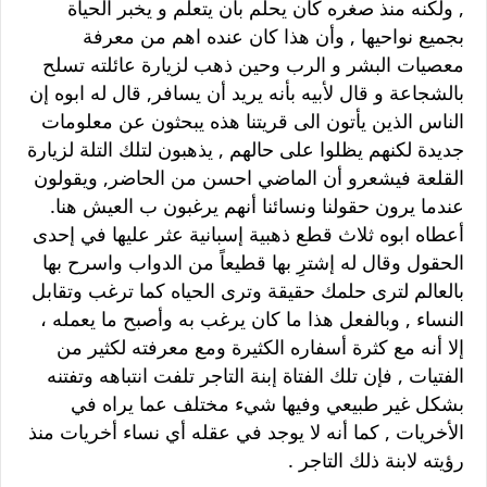
, ولكنه منذ صغره كان يحلم بأن يتعلم و يخبر الحياة
بجميع نواحيها , وأن هذا كان عنده اهم من معرفة
معصيات البشر و الرب وحين ذهب لزيارة عائلته تسلح
بالشجاعة و قال لأبيه بأنه يريد أن يسافر, قال له ابوه إن
الناس الذين يأتون الى قريتنا هذه يبحثون عن معلومات
جديدة لكنهم يظلوا على حالهم , يذهبون لتلك التلة لزيارة
القلعة فيشعرو أن الماضي احسن من الحاضر, ويقولون
عندما يرون حقولنا ونسائنا أنهم يرغبون ب العيش هنا.
أعطاه ابوه ثلاث قطع ذهبية إسبانية عثر عليها في إحدى
الحقول وقال له إشترِ بها قطيعاً من الدواب واسرح بها
بالعالم لترى حلمك حقيقة وترى الحياه كما ترغب وتقابل
النساء , وبالفعل هذا ما كان يرغب به وأصبح ما يعمله ،
إلا أنه مع كثرة أسفاره الكثيرة ومع معرفته لكثير من
الفتيات , فإن تلك الفتاة إبنة التاجر تلفت انتباهه وتفتنه
بشكل غير طبيعي وفيها شيء مختلف عما يراه في
الأخريات , كما أنه لا يوجد في عقله أي نساء أخريات منذ
رؤيته لابنة ذلك التاجر .