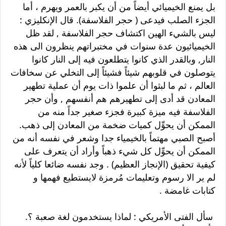
بل يمنع الخيميائي أيضاً من أن يكبر بالعمر ويهرم ، أما
الجزء الصلب فيدعى ( حجر الفلاسفة). قال الإنكليزي :
ليس بالشيء الهين اكتشاف حجر الفلاسفة , لقد ظل
الخيميائيون عدة سنوات في مختبراتهم ينظرون الى هذه
النار, وبالقدر الذي كانوا يتطلعون فيه إلى النار كانوا
يتوصلون في قلوبهم شيئاً فشيئاً إلى التخلي عن سخافات
العالم ، ثم ما لبثوا أن علموا ذات يوم أن عملية تطهير
المعادن قد أدى إلى تطهيرهم هم أنفسهم , وأن حجر
الفلاسفة فيه ميزة كبيرة فجزء صغير جداً منه من
الممكن أن يحوِّل كميات ضخمة من المعادن إلى ذهب.
أصبح الصبي مهتماً بالخيمياء جدا وشعر في نفسه أنه من
الممكن أن يحوِّل كل شيء ذهباً وأراد أن يتعرف على
كيفية تحقيق (الإنجاز العظيم) . وجد نفسه ضائعا كلياً لأنه
لم ير الا رسوم وتعليمات مُرمزة لايستطيع فهمها و
كتابات غامضة .
سأل الفتى الأمريكي : لماذا يستخدمون لغة صعبة ؟.