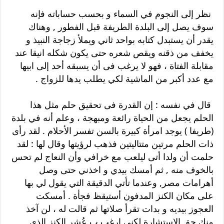
نظر إلى النجوم في السماء و بحسب حساباته فإنه
سوف يصل إلى البلدة الطريفة قبل الفطور , وهناك
يقدر أن يستبدل كتابه بواحد ثاني ويملأ زجاجة النبيذ و
يخفف من ذقنه ويقص شعره حتى يكون شكله انيقا عند
مقابلة الفتاة ، فهو لا يرغب فى أن يسبقه أحد إلى ابيها
مع عدد أكبر من الماشية لكي يطلب يدها للزواج .
قال في نفسه : إن القدرة فى تحقيق حلم مثل هذا
الحلم يجعل من الحياة رائعة ومبهجة ، وعلم أنه في بلدة
(طريفا ) يوجد امرأة كبيرة بالسن تفسر الأحلام . لقد رأى
ذات الحلم مرتين متتاليتين فذهب لرؤيتها وقال لها : لقد
حلمت أن ولدا أتى ليلعب مع خرافي وأن النعاج لم تحس
بالخوف منه , ثم أمسك بيدي و اخذني حتى وصل
أهرامات مصر, وعندما تأتي الدقيقة التي يقول لي بها
على مكان الكنز المدفون أستيقظ فجأة . أمسكت
العجوز بيديه و بدات تقرأ صلاتها ثم قالت له ، لن آخذ
منك حق الإستشارة لكني ارغب ب عُشر الكنز الذي