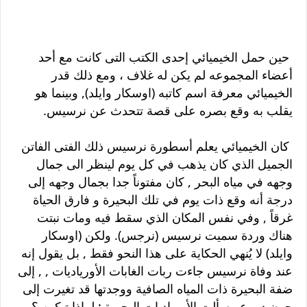
حين حمل الخيميائي إحدى الكتب التى كانت مع أحد
أعضاء المجموعه لم يكن له غلاف ، ومع ذلك قدر
الخيميائي معرفة اسم كاتبه (اوسكار وايلد), وبينما هو
يقلب به وقع بصره على قصة تتحدث عن نرسيس.
كان الخيميائي يعلم أسطورة نرسيس ذلك الفتى الفاتن
الجميل الذي كان يذهب في كل يوم لينظر الى جمال
وجهه في مياه البحر , كان مفتوناً جدا بجمال وجهه إلى
درجة أنه وقع ذات يوم في تلك البحيرة و فارق الحياة
غرقاً , وفي نفس المكان الذي سقط فيه ومات نبتت
هناك وردة سميت نرسيس (نرجس). ولكن (اوسكار
وايلد) لا يُنهي الحكاية على هذا النحو فقط , بل يقول إنه
عند وفاة نرسيس جاءت ربات الغابات الأورياديات , , إلى
ضفة البحيرة ذات المياه الصافية ووجدتها قد تغيرت إلى
جرن دموع . سألت الأورياديات البحيرة : لماذا تبكين ؟.