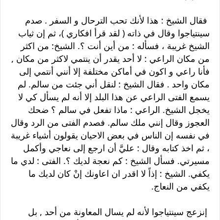
فقال الشيخ : هذا لأنك تحب الترحال و السفر . صدم
سينتياجوا وقال في ذاته ( لقد قرأ افكاري )، ثم إن ثياب
الشيخ غريبة ، فسأله : من أين أنت ؟. الشيخ: من اكثر
من مكان الراعي : لا أحد يقدر أن ينتمي لاكثر من مكان ,
فأنا راعي و اكون في أماكن مختلفة إلا أنني أنتمي إلى
مكان واحد . فقال الشيخ : لنقل أني جئت من سالم. لم
يسمع الفتى الراعي عن هذا البلد إلا أنه لم يسأل كي لا
يخجل الشيخ. الراعي : ماذا تفعل في سالم ؟ ضحك
العجوز وقال إنني ملك سالم. فصدم الفتى من الرد وقال
في نفسه إن الناس في بعض الاحيان يقولون أشياء غريبة
، ثم اخذ كتابه وقال : عليَّ أن ارجع إلى نعاجي وأكمل
مسيرتي. فسأل الشيخ : كم نعجة لديك ؟. الفتى : لدي ما
يكفي. الشيخ : إذاً لا اقدر ان اعاونك إنْ كان لديك ما
يكفي من النعاج.
إنزعج سينتياجوا لأنه لم يسال المعاونة من أحد , بل