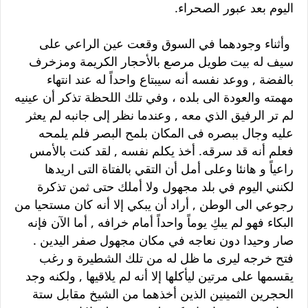
اليوم بعد عبور الصحراء.
وأثناء وجودهما في السوق وقعت عين الراعي على
سيف له بيت طويل مرصع بالأحجار الكريمة ومزخرف
بالفضة , ووعد نفسه أنه سيبتاع واحداً له عند انتهاء
مهمته والعودة الى بلده ، وفي تلك اللحظة تذكر أن عينيه
لم تر الرفيق الذي معه , وعندما نظر إلى جانبه لم يعثر
عليه وجال ببصره فى المكان بلمح البصر فلم يلمحه
فعلم أنه قد سرقه. أخذ يكلم نفسه , لقد كنت بالأمس
راعياً و هانئا وعلى أمل أن التقي بالفتاة التى اريدها
لكنني اليوم في بلد مجهول ولا أملك حتى ثمن تذكرة
رجوعي الى الوطن , أراد أن يبكي إلا أنه كان مستحيا من
البكاء فهو لم يبكِ يوماً واحداً أمام خرافه , أما الآن فإنه
صار وحيدا دون نعاجه في مكان مجهول صفر اليدين .
فتح خرجه ليرى ما ظل له من تلك الشطيرة و رغب
يقسمها على مرتين ليأكلها إلا أنه لم يلاقيها , ولكنه وجد
الحجرين الثمينين الذين أخذهما من الشيخ مقابل ستة