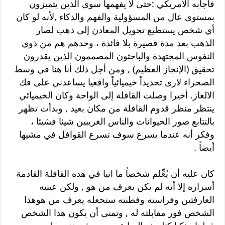
فأجابه الأمريكي :حتى لا يفهمها سوى الذين يتميزون
بمستوى عال من المسؤولية والفهم والذكاء ,لأنه لو كان
أي شخص يستطيع تحويل المعادن إلى ذهب لصار
الذهب بعد مدة قصيرة بلا فائدة ، وحدهم هم من ذوي
النفوس المجتهدة والباحثون المصممون الذين يقدرون
تحقيق (الإنجاز العظيم) , ومن أجل ذلك أنا هنا في وسط
الصحراء لارى تحديداً خيميائياً واقعيا يساعدني على فك
الالغاز. أخيرا وصلت القافلة إلى الواحة وكان الخيميائي
ينتظر منظر قدوم القافلة من مكان بعيد , وبدأت تظهر
بالتتابع صور الحيوانات والناس الغريبين شيئا فشيئا ،
وفكر أنه عندما يسرع سوف تسرع القوافل في مشيها
أيضاً .
كان عليه أن يُعِّلم شخصاً ما اتيا في هذه القافلة القادمة
أسراره إلا أنه لم يكن يعرف من هو , ولكن عينيه
العارفتين وفراسته وفطنته ستجعله يعرف من هوهذا
الشخص فور مقابلته له , وتمنى أن يكون هذا الشخص