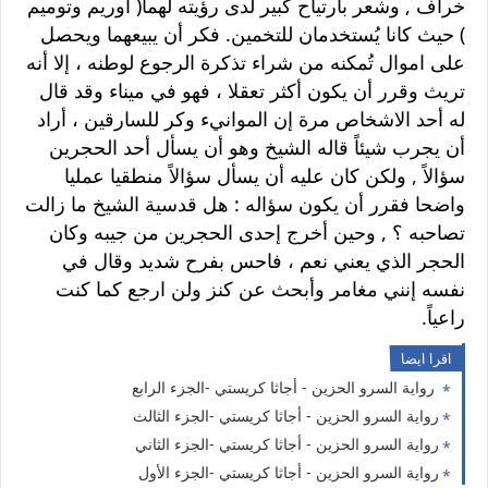
خراف , وشعر بارتياح كبير لدى رؤيته لهما( اوريم وتوميم
) حيث كانا يُستخدمان للتخمين. فكر أن يبيعهما ويحصل
على اموال تُمكنه من شراء تذكرة الرجوع لوطنه ، إلا أنه
تريث وقرر أن يكون أكثر تعقلا ، فهو في ميناء وقد قال
له أحد الاشخاص مرة إن الموانيء وكر للسارقين ، أراد
أن يجرب شيئاً قاله الشيخ وهو أن يسأل أحد الحجرين
سؤالاً , ولكن كان عليه أن يسأل سؤالاً منطقيا عمليا
واضحا فقرر أن يكون سؤاله : هل قدسية الشيخ ما زالت
تصاحبه ؟ , وحين أخرج إحدى الحجرين من جيبه وكان
الحجر الذي يعني نعم ، فاحس بفرح شديد وقال في
نفسه إنني مغامر وأبحث عن كنز ولن ارجع كما كنت
راعياً.
اقرا ايضا
رواية السرو الحزين - أجاثا كريستي -الجزء الرابع
رواية السرو الحزين - أجاثا كريستي -الجزء الثالث
رواية السرو الحزين - أجاثا كريستي -الجزء الثاني
رواية السرو الحزين - أجاثا كريستي -الجزء الأول