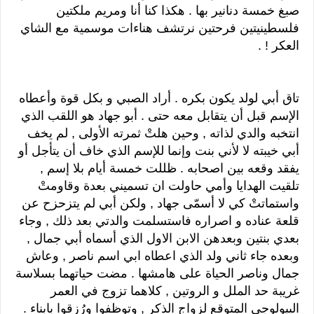
صبغ خمسة دنانير بها . هكذا كنا أنا ومريم ملكتين
فلسطينيتين فرحتين نرتشف هناءات موسمية مع الشاي
العكر ! .
تاق أبي لولد يكون بكره . أراد الصبي و بكل قوة وأعطاه
الإسم قبل أن يتقابل معه حتى . أبو جهاد هو اللقب الذي
انتخبه والدي لذاته , وحين هلتْ ثمرته الأولى , لم يخف
أبي خيبته لا لأني بنت وإنما للإسم الذي خاف أن يتأجل أو
يفقد وقعه بين اصحابه . ظللت خمسة أيام بلا إسم ,
تلقيت الهدايا وأمي حاولت ان تسميني بعدة وقاومتْ
واستماتتْ كي لا أسمّى جهاد , ولكن أبي لم يتزحزح عن
قلعة عناده و اصراره فاستسلمت والدتي بعد ذلك , وجاء
بعدي بنتين وبعدهن الابن الاول الذي أسماه أبي جمال ,
وبعده جاء ثاني ولد الذي اعطاه ابي اسم ناصر , وعاش
جمال وناصر الحياة على هامشها . مضت حياتهما بسلاسة
غريبة حد الملل و الروتين , كلاهما تزوج في العمر
البيولوجي المتوقع لزواج الذكر , وتوظفوا ورُزقوا بابناء .