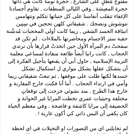
مفتوح مُطلٍ على الشارع , حجرة نومنا كانت هي ذاتها
حجرة المعيشة , وفي الليالي المنطفات , تقاوم أجسادنا
الإغفاء تتقلب أنفاسنا على كل جنباتها نتكلم ونتهامس
نتوشوش ونضحك . شقيقاتي كلهن تحجبن في سِنِين
انبثاقة الجسد الشقي , ريما كانت أولى المحجبات مُدشّنة
حقبة ستر الاجسام ومحاصرتها بالملاءات . لم تكن قد
سفحتْ دم المرأة الأول حين اتخذتْ قرارها بأن ترتدي
الحجاب , كانت رانيا أيضاً طائعة منقادة لمساعي معلمة
التربية الإسلامية , حاول أبي أن يقنعها بتأجيل الفكرة إلى
أن يتشكل عقلها بشكل موازي ل استكمال تشكل
جسدها لكنها ظلت على موقفها , ثم تبعتْ شقيقاتي ريما
وأمي في ارتداء الحجاب . أما أنا فكنت خارج المقارنة و
خارج هذا الطرح , منذ نشوئي خرجت إلى توقعاتٍ
مختلفة وحيثيات عمري تخطت المرايا غير الخوانة و
الحصيفة إلى مرايا كاشفة و فاضحة , وفي معظم الحياة
كان يكفي أن البس ذاتي كي أكون عارية ! .
لم تخايلني اي من التصورات او التخيلات في اي لحظة