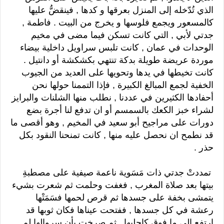
الذي تُدّخله إلى المنزل بعرقها و كدها , فينقضُّ عليها
كالمسعور ويجمع فلوسها و يخرج من البيت . فاطمة ,
جدتي لأبي , التي كانت تسكن فيما مضى في مخيم
الوحدات في عمان , كانت تلبس سراويل داخلية بيضاء
موردة عريضة طويلة بدكة تنتهي بكشكشة أو دانتيل .
كانت تخيطها في يدها وتحويها على العديد من الجيوب
الخفية لجمع المبالغ الكبيرة , فإذا التممنا حولها نحن
أحفادها الكثيرين في عددنا , نطلب منها الشلنات والبرايز
لشراء خبز الكعك بالسمسم أو ان تدفع لنا أجرة بضع
دورات على مراجيح أبو سعيد في المخيم , وهو أقصى ما
قد نطمح ان نحصل عليه منها , كانت تمنحنا النقود بكل
حذر .
تمددتْ جدتي ذات مَسَوية ناعمة صيفية على مصطبةِ
بيتها بعد صلاة المغرب , فغفت وحلمت ثم شعرت بشيء
يتمشى بخفة على جسدها ثم قرص لحمها فسَمَتْها
رعشة في كل جسدها , ففتحت عيناها فكان ثوبها قد
ارتفع إلى ما فوق كاحليها , ثم صرخت بأن سروالها لم