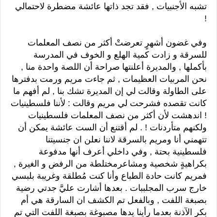
تشبه الأجنبيات , فقد تجد ذاتها عائشة مضطرة لاحتمالي
!
وفي غضون أشهرٍ تعرضتْ أكثر من نصف المعلمات
للسرقة و زادت كمية الهلع و الخوف في المدرسة
بأكملها , والمديرة أعلنتها صراحة أن اللصة واحدة منا ,
نحن المربيات العظيمات , ثم جاءت مريم ورمت بدفترها
على الطاولة وقالت لي إن المديرة تشك بنا , لم أفهم ما
كانت تقصده فشرحت لي مريم وقالت : لأننا فلسطينيات
! اندهشت لأن أكثر من نصف المعلمات فلسطينيات
ولكنهم متأردنات ! . لم أقتنع أن الست عائشة يمكن أن
تتهمني أنا ومريم بالسرقة لاننا نعلن ان جنسيتنا
فلسطينية بحتة , وفي داخلي أعرف أنها مدفوعة
بكراهيةٍ شخصية ومشاعرمختلطة من الرفض و الغيرة ,
فمريم كانت حادة الطباع وأنا كنت مُطلقة وغريبة بلبسي
خارج سرب المجلببات . بعدها أشارت عليَّ جدتي رضية
بصبغة اللفت , وبالفعل تم الكشف ان السارقة هي أم
بكر الآذنة بعدما رأينا يدها مصبوغة بصبغة اللفت التي تم