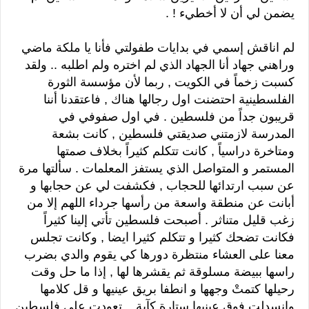
يضمن لي أن لا أخطيء ! .
لم اناقش إسمي في بدايات طفولتي فأنا يا ملكة ماضي
وراهني جهاد أنا الجهاد الذي لم اختره ولم اطلبه .. ولقد
كسبت زخماً في الكويت , ربما لأن مؤسسة الثورة
الفلسطينية احتضنت اول رجالها هناك , فاعتقدنا أننا
قريبون جداً من فلسطين . في اول صفوفي في
المدرسة لازمتني صديقتي فلسطين , كانت بشعة
ومتاخرة دراسياً , كانت تتكلم كثيراً بخلاف صمتها
المستمر و المتواصل الذي يستفز المعلمات . سألتها مرة
عن سبب ارتدائها للحجاب , فكشفت لي عن حجابها و
أبانت عن منطقة واسعة من رأسها جرداء اللهم إلا من
زغب قليل متناثر . أصبحت فلسطين تأتي إلينا كثيراً
فكانت تضحك كثيرا و تتكلم كثيرا ايضا , وكانت تجلس
معنا على العشاء منتظرة دورها كي يقوم والدي بضرب
راسها ببيضة مسلوقة ثم يقشرها لها , إذا ما حل وقت
رحيلها كتمتْ وجهها و انطفا بريق عينيها و قل كلامها
وانسدلت فوق عينيها ستارة كآبة .. تعودت على فلسطين