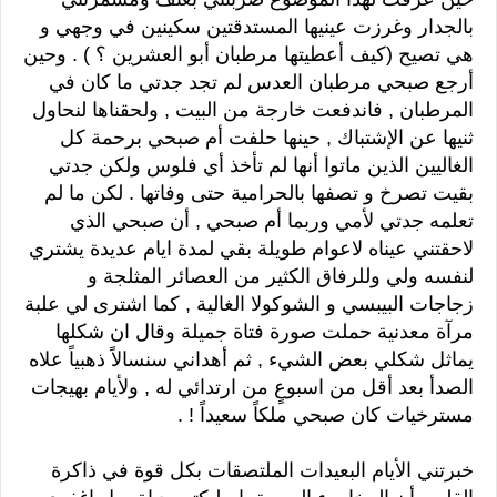
بالجدار وغرزت عينيها المستدقتين سكينين في وجهي و
هي تصيح (كيف أعطيتها مرطبان أبو العشرين ؟ ) . وحين
أرجع صبحي مرطبان العدس لم تجد جدتي ما كان في
المرطبان , فاندفعت خارجة من البيت , ولحقناها لنحاول
ثنيها عن الإشتباك , حينها حلفت أم صبحي برحمة كل
الغاليين الذين ماتوا أنها لم تأخذ أي فلوس ولكن جدتي
بقيت تصرخ و تصفها بالحرامية حتى وفاتها . لكن ما لم
تعلمه جدتي لأمي وربما أم صبحي , أن صبحي الذي
لاحقتني عيناه لاعوام طويلة بقي لمدة ايام عديدة يشتري
لنفسه ولي وللرفاق الكثير من العصائر المثلجة و
زجاجات البيبسي و الشوكولا الغالية , كما اشترى لي علبة
مرآة معدنية حملت صورة فتاة جميلة وقال ان شكلها
يماثل شكلي بعض الشيء , ثم أهداني سنسالاً ذهبياً علاه
الصدأ بعد أقل من اسبوعٍ من ارتدائي له , ولأيام بهيجات
مسترخيات كان صبحي ملكاً سعيداً ! .
خبرتني الأيام البعيدات الملتصقات بكل قوة في ذاكرة