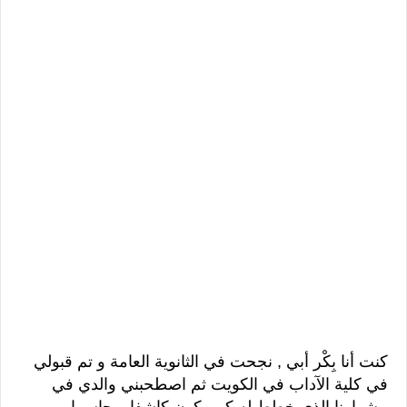
كنت أنا بِكْر أبي , نجحت في الثانوية العامة و تم قبولي
في كلية الآداب في الكويت ثم اصطحبني والدي في
مشوارنا الذي خطط له كي يكون كاشفا و حاسما .