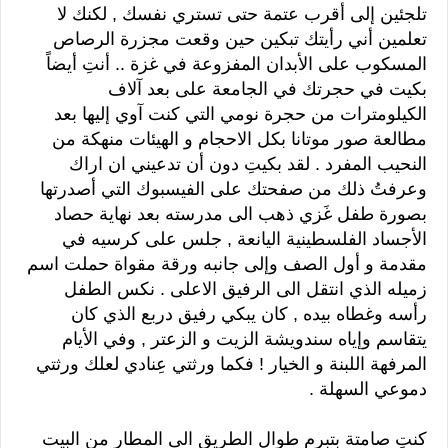
تلجئين إلى أقرب عتمة حتى تستري نفسك , لكنك لا
تعلمين أني رأيتك تبكين حين وقعت مجزرة الرصاص
المسكوب على الأبدان المفزوعة في غزة .. أنتِ أيضاً
بكيت في حجرتك في الجامعة على بعد آلاف
الكيلومترات من حجرة نومي التي كنت آوي إليها بعد
مطالعة صور موتانا بكل الاحجام و الهيئات منهكة من
النحيب المفرد . لقد بكيتِ دون أن تدعيني ان اراك
وعرفتُ ذلك من صفحتك على الفيسبوك التي أصدرتها
بصورة طفل غَزي ذهب الى مدرسته بعد نهاية حصاد
الأجساد الفلسطينية اليانعة , جلس على كرسيه في
مقدمة و أول الصف وإلى جانبه ورقة مقواة حملت اسم
زميله الذي انتقل الى الرفيق الاعلى . نكس الطفل
رأسه وغطاه بيده , كان يبكي رفيق دربع الذي كان
يتقاسم وإياه سندويشة الزيت و الزعتر , وفي الأيام
المرفهة اللبنة و الخيار ! فكما ورثتي عِنادي لعلك ورثتي
دموعي السهلة .
كنتِ صامتة بتبرم طوال الطريق الى المطار من البيت