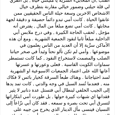
القلب ,أن المخابيء السرية يا مليكتي حياة , بل اغفري
لي قلة حيلتي وضمور خيالي مقارنة بتطرف خيال
الاشخاص الاخرين وسعة حيلة الناس الحقيقيين ممن
عانقوا الحياة . كانت أمي تبدو دائماً حصيفة و دقيقة لجهة
مخابئها , كانت أمي تضع مبلغاً من المال , يفترض أنه
مؤجل , لحقب الحاجة الكبيرة , وفي درج ملابس أبي
الداخلية مبلغاً ثانيا لنقود الجمعية الشهرية . ومع أن هذه
الأماكن سرِّية إلا أن العديد من الناس يعلمون في
موضوعها . وأمي لم تكن تألو نحتاً وئيداً في صخر حياتنا
الصلب والمصمت لاستخراج النقود , كما كانت تستمطر
سماوات الكويت القاسية . فعلى وعورتها و عسرتها
أعانها الله على اعتماد الجمعيات الاسبوعية او الشهرية
لسد احتياجاتنا . وهناك طبعاً السرقة كخيار بائس لا فكاك
منه , فعندما تُسد السبل في وجه والدتي , كانت تمد يدها
إلى الجيب الخلفي لبنطال أبي فتستل عدة دنانير لا يثير
فقدانها اي شبهات كبيرة حولها , بل طورت أمي ابتكاراتها
لتسرق أبي تحت بصره و سمعه , فقد كان أبي نزّاعاً إلى
النسيان فينسى مأل الدينار الذي يخرج من جيبه على