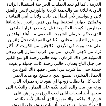
الغريبة . كما لم تتعد العمليات الجراحية استئصال الزائدة
الدودية لثلاثة منا واللحمية لأربعة واللوزتين لإثنين والفتق
لأبي والبواسير لأبي أيضاً إلى جانب ولادات أمي الثمانية ,
وعَملتَيْ إجهاض استغنينا بهما من فمّين زائدين , والتحاقنا
بمدارس الكويت الحكومية قبل ان يصدر قرار القاضي
الذي يحكم بحرمان الشريحة العظمى من أبناء الوافدين
من حق التعليم المجاني . كنا في الصيفيات نحلّ زائرين
على عدة بيوت في الأردن . كلاجئين من الكويت كنا أكثر
ثراء من لاجئي الأردن . من بين اقرب المنازل إلى روحي
المتوثبة في ذاك الزمان , بيت خالتي رحمة الواسع الكبير
في جبل التاج بعمان . خالتي رحمة كانت جميلة و بقيت
جميلة حتى لما كبرت في العمر , ففيها ذاك النوع من
الجمال المختزن المشع الذي لا يشيخ مع مديد العمر .
كانت كل ما يطلب زوجها اي نقود تذره بميراثه الذي
ورثه من بيت والده الذي بدّده على القمار , والثلاجة التي
سحبها أحد اصحاب ليالي لعب الورق يوم راهن على
قرشٍ لا يملكه , والتلفزيون الذي أعطاه لأحد ديّاناته
الذين لا يعدوا , ثم تعايره بأنه بات يعيش على القرش