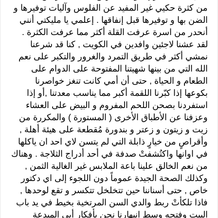
من كثرة حكيي غير المفيد عن الفلوس وآليات توفيرها و
الضن بها و توفيرها قبل إنفاقها . إعلمي يا مليكتي أنني
أنحدر من اسرة عرفت القلة أكثر مما عرفت الكثرة .
لقد عشنا لاجئين وافدين في الكويت , كنا قد شرعنا
نمشي أكثر في طريق التمرد والغرور والتكبر على نعم
الله التي من بينها شهيتنا المفتوحة على الدوام على
الطعام و الحياة , حتى أن أمي كانت تنغز خواصرنا
بكوعها إذا كبّرنا اللقمة أكبر مما يناسب معدتنا ,أو إذا
استفردنا بصحن اللحم المفروم و البيض على العشاء
وعزفنا عن الأطباق الأخرى ( المستورة ) والمكررة من
زيت و زيتون و زعتر و بندورة مُقطعة على هيئة أهلة ,
وأقراصٍ من خيارٍ ذابلة التي لم يتسن لاي احد ان ياكلها
في اوانها واكتُشفتْ صدفة في أحد أدراج الثلاجة . وهناك
من نعم الخالق علينا باعة الملابس غير الغالية الثمن ,
وكذلك الصحة الجيدة عموماً دون اللجوء إلى اي دكتور
خاص , حتى أسناننا حين تتخلخل تتكسر و تقع لوحدها ,
فاذا تلكأتْ ربط والدي السن المرتخية بخيط في يد باب
البيت وفتحه وسط انبهارنا نحن بأفكار أبي المبدعة