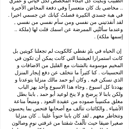
الطبيب وبكيت كل البكاء المخصص لكل حياتي و عمري
.. مخاضي بك كان متعسراً وفي دفعة المخاض الأخيرة
في هبة جسدي الكبيرة فصلتُ كيانك عن جسمي اخيرا .
لقد أنقذتيني من نفسي ومن سأم نفسي من نفسي ,
وعندما سألتْنِي الممرضة عن اسمك قلت لها (ملكة ..
إسمها ملكة) .
إن الحياه في بلدٍ نفطي كالكويت لم تجعلنا كويتين بل
كانت استمرارا لعيشتنا التي كانت يمكن أن تكون في
المخيم موسومة بالشتات مع القليل من الاضافات و
التحسينات . كنا كثيراً ما نتخلف عن دفع إيجار المنزل
الذي نسكن فيه , وكان أبو حمد مالك منزلنا يتوعدنا و
يهددتا كل اسبوع , وجاء هذا الاسبوع وأخذ يهز الباب
ولكن بابنا لا يرضخ و لا ينخ لوعيد أبو حمد , بابنا بطل
مغلق مكتسِباً صموده من عقيدة التعود , ومنيعاً مناعة
الأشياء , والكائنات تتآلف مع أصحابها فتحس بما يحسون
وتتخاطر معهم , لقد كان بابنا حنوناً علينا .. كان منزلنا
صغيرا ضيقا حيث تألّفتْ شقتنا من غرفتي نومٍ وصالون