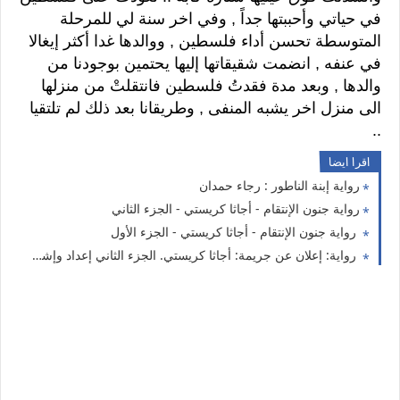
في حياتي وأحببتها جداً , وفي اخر سنة لي للمرحلة
المتوسطة تحسن أداء فلسطين , ووالدها غدا أكثر إيغالا
في عنفه , انضمت شقيقاتها إليها يحتمين بوجودنا من
والدها , وبعد مدة فقدتُ فلسطين فانتقلتْ من منزلها
الى منزل اخر يشبه المنفى , وطريقانا بعد ذلك لم تلتقيا
..
اقرا ايضا
رواية إبنة الناطور : رجاء حمدان
رواية جنون الإنتقام - أجاثا كريستي - الجزء الثاني
رواية جنون الإنتقام - أجاثا كريستي - الجزء الأول
رواية: إعلان عن جريمة: أجاثا كريستي. الجزء الثاني إعداد وإشراف: رجاء حمدان.