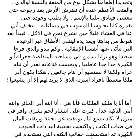
وتحديداً إطعامنا يشكل نوع من المتعة بالنسبة لوالدي ,
والمتعة الأعظم عنده أن نفترش الأرض بعد رجوعه حتى
نتعشى فينادي علينا بالإسم , ولا يطيب وجوده حتى
نغمره كلنا بجلوسنا المسهب في مساءاته .. يتخلف أبي
عنا في العشاء قليلاً حين نشرع نحن في الاكل , فيبدأ بعد
شوط من بدايتنا ويمد يده لينتقي الأطباق غير الرغيدة
التي تتأبّى عنها أنفسنا الإنتقائية . وكم يبدو والدي فرحا
سعيدا وهو يرانا نسمن في مساحته المتقلصة جغرافياً و
الكبيرة جدا جدا عاطفيا , وبحسب قناعاته نقدر أن ننام
عراة ولكننا لا نستطيع أن ننام جائعين , هكذا يكون أبي
ملكاً مغتبطاً بافراد اسرته الذي لا يريد لهم إلا أن يشبعوا !
.
أما أنا يا ملكة الملكات فأنا هي , أنا ابنة أبي الحائر وابنة
أمي الذكية جدا , كبرت على انتشار لحم بشري وافر في
منزل لا يكاد يتسع لنا , توقفت عن تخبئة وريقات المال
في طيات الكتب , واكتفيت بحقيبة اليد ذات الجيوب
الكبيرة ثم استحسنت حقائب الكتف التي تستخدم في