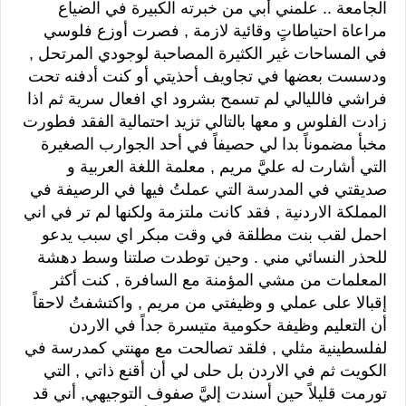
الجامعة .. علمني أبي من خبرته الكبيرة في الضياع
مراعاة احتياطاتٍ وقائية لازمة , فصرت أوزع فلوسي
في المساحات غير الكثيرة المصاحبة لوجودي المرتحل ,
ودسست بعضها في تجاويف أحذيتي أو كنت أدفنه تحت
فراشي فالليالي لم تسمح بشرود اي افعال سرية ثم اذا
زادت الفلوس و معها بالتالي تزيد احتمالية الفقد فطورت
مخبأ مضموناً بدا لي حصيفاً في أحد الجوارب الصغيرة
التي أشارت له عليَّ مريم , معلمة اللغة العربية و
صديقتي في المدرسة التي عملتُ فيها في الرصيفة في
المملكة الاردنية , فقد كانت ملتزمة ولكنها لم تر في اني
احمل لقب بنت مطلقة في وقت مبكر اي سبب يدعو
للحذر النسائي مني . وحين توطدت صلتنا وسط دهشة
المعلمات من مشي المؤمنة مع السافرة , كنت أكثر
إقبالا على عملي و وظيفتي من مريم , واكتشفتُ لاحقاً
أن التعليم وظيفة حكومية متيسرة جداً في الاردن
لفلسطينية مثلي , فلقد تصالحت مع مهنتي كمدرسة في
الكويت ثم في الاردن بل حلى لي أن أقنع ذاتي , التي
تورمت قليلاً حين أسندت إليَّ صفوف التوجيهي, أني قد