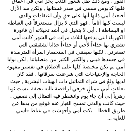
الفور , ومع ذلك ظل شعور الذنب يخز أمي في اعماق
قلبها كدبوس منسي في صدر فستانها , ولكن منذ الأزل
أقنعتْ أمي ذاتها أنها على حقٍ وأن اعتقادات والدي
ليست كلها آثاماً , فهو الذي لا يزال مستغرقاً في العباطة
او البساطة ! . أبي لا يتخيل في أشد تخيلاته أن فاتورة
الكهرباء التي يدفعها لثلاث مرات في الشهر كانت أمي
تشتري بها حذاءاً لأخي أو حذاءاً جذابا لشقيقتي التي
تصغرني , لكنها سبقتني في استحضار المرأة المترصدة
في جسدها قبلي , والكثير الكثير من متطلباتنا , لكن نوايا
أمي لم تكن مخلصة كلها على الاطلاق في تفسير مفهوم
الحاجة والإحتياجات التي شرعنت سرقاتها , فقد كان
لديها ولعٌ في شراء التماثيل ذات الهيئات البشرية , حيث
تعلقت أمي بتمثالٍ خزفي لراقصة باليه نحيفة لبست ثوبا
زهرياً إلى أن جاء يوم وانشطر فيه التمثال إلى نصفين ,
حيث كانت والدتي تمسح الغبار عنه فوقع من يدها عن
طريق الخطا .. بكت أمي وأجهشت في عياط قاسي
للغاية ...