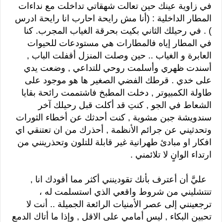
في زاوية عينك حين تعالت شهقاتي تداخلت مع نداءات
المطار الداخلية : (أنا مش رايحة احارب انا رايحة ادرس
) . في رحيلك الثاني بكيت بحرقة الغياب المجرب. كنا
في المطار إياه فالمطارات هي مستودعات للحيوات
العابرة و الغياب .. حين وصلت المنزل أقفلت الباب ,
أسندت ظهري وأسلمت روحي للتداعي , وضعت يدي
على خدي . قرطك الفضي الصغير ها هو موجود على
طاولة الكمبيوتر , دخلت المطبخ فاشتممت رائحة بقايا
الشعاط في الجو , كنتِ قد أكلت قبل رحيلك آخر
سندويشة جبن مشوية , كنت أحدثك عن أخطاء الثورات
وتحدثيني عن جرائم الأنظمة , أحذرك من ان تعتنقي اي
افكار او مبادئ طهرانية غير قابلة للتلون وتحذرينني من
ارتداء الوانٍ لا تلائمني .
عليَّ أن أعترف بأنك تقودينني أكثر مما أقودك انا ,
تنتشليني من شروط واقعي الذي استسلمت له ،
ترجعينني إلى عصر الأمنيات الرائعة الجميلة .. أنت لا
تحبين البكاء , ليس أمامي على الاقل , وإذا ما أتاك الدمع