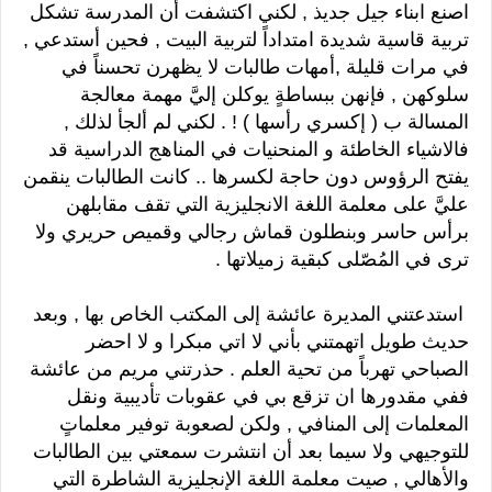
اصنع ابناء جيل جديذ , لكني اكتشفت أن المدرسة تشكل
تربية قاسية شديدة امتداداً لتربية البيت , فحين أستدعي ,
في مرات قليلة ,أمهات طالبات لا يظهرن تحسناً في
سلوكهن , فإنهن ببساطةٍ يوكلن إليَّ مهمة معالجة
المسالة ب ( إكسري رأسها ) ! . لكني لم ألجأ لذلك ,
فالاشياء الخاطئة و المنحنيات في المناهج الدراسية قد
يفتح الرؤوس دون حاجة لكسرها .. كانت الطالبات ينقمن
عليَّ على معلمة اللغة الانجليزية التي تقف مقابلهن
برأس حاسر وبنطلون قماش رجالي وقميص حريري ولا
ترى في المُصّلى كبقية زميلاتها .
استدعتني المديرة عائشة إلى المكتب الخاص بها , وبعد
حديث طويل اتهمتني بأني لا اتي مبكرا و لا احضر
الصباحي تهرباً من تحية العلم . حذرتني مريم من عائشة
ففي مقدورها ان تزقع بي في عقوبات تأديبية ونقل
المعلمات إلى المنافي , ولكن لصعوبة توفير معلماتٍ
للتوجيهي ولا سيما بعد أن انتشرت سمعتي بين الطالبات
والأهالي , صيت معلمة اللغة الإنجليزية الشاطرة التي