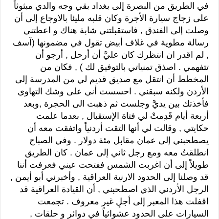
في الطريق من البصرة إلى بغداد بقي وجه والدي مبثوثاً
على زجاج سيارة الأجرة وكان قلبه مليئا بالاوجاع إلى أن
وصلت إلى الفندق , فاستقبلتني شابة هناك و اعطتني
رسالة مطوية في غلاف أبيض تقول في مضمونها (آسف
, لم اقدر ان انتظرك كان عليَّ أن أرحل , أرجو أن
تتفهمي . اصذق تمنياتي بالتوفيق لك ) , فكان من
المخطط أن انتقل مع صديق قديم لي من المدرسة إلى
الأردن ولكنه سبقني . احسست أني على وشك التهاوي
فأخذتك بين يديَّ وجلست ثم ذهبت الى الحجرة ,وبعد
أربعة أيام قَدِمتْ لي فتاة الإستقبال , بعدما علمت
حكايتي , وقالت لي أنها التقت أردنياً واتفقت معه أن
يصطحبني إلى عمان مقابل مئة دولار . وفي الصباح
انطلقتُ معه ومع رجل ثاني إلى عمان . كان الطريق
طويلاً إلى أن اغربت الشمس ففتحت عيني فعرفت أننا
قد وصلنا إلى الحدود الارنية العراقية , وأخبرني أبو أيمن ,
الرجل الأردني الذي اصطحبني , أن القيادة العراقية قد
اقفلت هذا المعبر إلى أجلٍ غير معروف . تجمعت
السيارات على الحدود عشوائياً في دوائر و حلقات ,