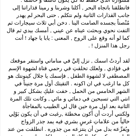
فانطلقنا باتجاه البحر , أكلنا وشربنا و رمينا قذاراتنا إلى
جانب القذارات الثانية ولم نتكلم , حتى البحر لم يهدر
مُنْصتاً بجسده الصامت الينا . دخن أبي ثلاث سيجارات ثم
التفت نحوي وبحثت عيناه عن عيني , أمسك بيدي ثم قال
كما لو أنه وقع على الروح , المعنى : يابا يا جهاد ! أنت
رجل هذا المنزل ! .
لقد أردتُ اسمك , نزل إليَّ في مناماتي واستقر موقعك
في فؤادي , ولعلك تخلقتِ في رحمي فتاة لشهوة الإسم
المصطفى لا لشهوة الطفل , فإسمك يا جلال كينونتك هو
كل ما ارغب في ان اكونه . التقيتك أول مرة جنيناً في
الشهر الخامس من الحمل , خفت عليكِ بشكل كبير و
انتي التي تسبحين في دمائي و مائي , وكانت تلك المرة
الثانية بعد اول مرة حين قال لي الطبيب بالمفاجأة
ولكنني أردت أن أكون مخطئة ,رغبت في أن يكون بَوْلِي
خالياً من علاماتِ غرسٍ بشري فيه يمد جذر الزواج
ويُفرِّعه بدل من أن ينتزعه من جذوره . انطلقت من عند