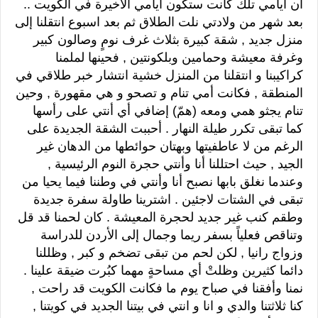
أن أيامي تلك كانت ستكون أيامي الأخيرة في الكويت ..
بعد شهر من ولادتي نلت الطلاق ثم بعد اسبوع انتقلنا إلى
منزل جديد , شقة كبيرة بثلاث غرف نومٍ وصالون كبير
وغرفة معيشة وحمامين وبلكونتين , فحينها لملمنا
كراكيبنا و انتقلنا من المنزل خشية انتشار خبر طلاقي في
المنطقة , فكانت أمي تنام و تصحو و هي مقهورة , وحين
تنام يجثو همي ومعه (همّ) إضافي أي أنتي على رأسها
كما تبقى تكرر طيلة النهار . أحببت الشقة الجديدة على
الرغم من لا عاطفيتها وبهتان حوائطها من الدهان غير
الجيد , حيث احتللنا أنا وأنتي حجرة النوم الرئيسية ,
وعندما نغلق بابها نصبح أنا وأنتي في وطننا فيما يحيا من
تبقى في الشتات لاجئين . اشترينا طاولة سفرة جديدة
وطقم كنب غير جديد لحجرة المعيشة . كان لحمنا قد قل
وتناقص فعلياً بسفر ريما وجمال إلى الأردن للدراسة
وزواج رانيا , لكن لحم من تبقى تضخم و كبر , وظللنا
دائما كثيرين وظلتْ أي مساحةٍ مهما كبُرت ضيقة علينا .
نمنا وأفقنا في صباح يوم ما فكانت الكويت قد راحت ,
كنا ثلاثتنا والدي و انا و انتي في بيتنا الجديد في كويتنا ,