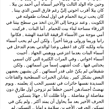
وحين جاء الولد الثالث والأخير أسماه أبي أحمد بن بيلا .
كان بيلا أقرب اخوتي إليَّ رغم فارق السن الذي بيننا ,
كان يحب تربية الحمام في اول لمحات طفولته في
الكويت , وعند نزوحنا إلى الأردن اتخذ من سطح بيتنا في
الزرقاء مساحة لبناء بيت للحمام . أما البنات , فركبت
أمي موجة من الأسماء الرقيقة الناعمة الهشة , فكانوا
رانيا وريما ورولى ورشا أخيراً , ولكن أبي لم يحب أسماء
بناته ولكنه كان قد اعطى وعدا لوالدتي بعدم التدخل في
أسماء البنات بعدما انتزعني ووهبني الجهاد . أحببت
أسماء اخواتي , وفي المرات الكثيرة التي كان اسمي
يخذلني فيها , كنت أشتهى إسماً من أسمائهن , ولكن
شقيقاتي لم يكنّ على قدر أسمائهن , كن يشبهن بعضهن
البعض بشكل كبير , يتبادلن الخبرات السطحية والقناعات
السديدة نفسها حائرات في تفسير الحب إذ يعلمنه . ويوم
نهضتْ أجسادهن أحببن خطفاً ثم تزوجن أول طارقٍ دون
مفاصلة او مفاضلة .. وأنا ظللت أنا , جهادْ بتسكين
الحرف الأخير بعد مدٍّ يحاول أن يمتد أكثر , ولم يكن في
تسكين الحرفين الأخيرين سلامة و امانا .. التسكين لم