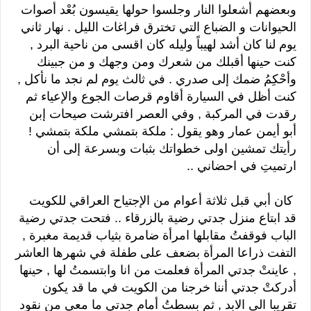
وبعضهم أشعلوا النار وجلسوا حولها يقيسون بُعْد أصوات
الحيوانات و الضباع التي تخترق فراغات الليل . نهار ثاني
يوم لنا كان أشد لهيباً وليله كان اقسى من ناحية البرد ,
كنت حينها أقبلك من شعرك ومن وجهك و من جبينك
وأحْكِمُ ضمك إلى صدري . في ثالث يوم لم نجد ما نأكل ,
كنت أظل في السيارة أقاوم قرصات الجوع والإعياء ثم
رقدت في المركبة , وفي العصر افترشت صيحات إبن
أبو أيمن عمار وهو يقول : ملكة بتمشي ملكة بتمشي !
رأيتك تمشين اولى خطواتك بثبات وبسرعة إلى أن
ارتميتِ في احضاني ..
كان أبي قبل ثلاثة أعوام من الإجتياح العراقي للكويت
قد ابتاع منزل جدتي رضية بالزرقاء .. فتحت جدتي رضية
الباب فوقفتُ مقابلها امرأة ضامرة بثياب قديمة مغبرة ,
التفت ذراعا المرأة بضعف على طفلة في شهرها العاشر
, عاينتْ جدتي المرأة فعلمت من انا وابتسمتُ لها , حينها
أدركتْ جدتي أننا خرجنا من الكويت في ما قد يكون
تقريبا الى الابد , ثم بسطتُ أمام جدتي ما معي من نقود