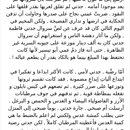
يعد موجودا أمامه . جدتي لم تقلق لعريها بقدر قلقها على
النقود . ضربتْ عمتي نجاح على صدرها وحاولت أن تدفن
الحكاية في ارضها و تداري الفضيحة , ولكن المخيم في
اليوم التالي كان قد عرف عن لصِّ سروال جدتي فاطمة
, ولكن ما أثار دهشة الناس و استغرابهم أن سروال
جدتي كان به ألف دينار موزعة على جيوبه السرية غير
الظاهرة , حتى أنه فارَ دمُ عمي أبو تيسير لأنها كانت
تحتفظ بهذا المبلغ بينما هو بالكاد يقدر أن يطعم عياله ! .
أمّا رضِّية , جدتي لأمي , كانت الأكثر ابداعا و تفكيرا في
ابتداع آلياتِ إيداعٍ مضمونة , فقد كانت تقسم ثروتها
وتوزعها على صرر كثيرة , ثم تضعهم في كيس نايلون و
تقغله بمطاطة قوية , ثم تدفنهم في جوف مرطبانات
الأرز و الفاصولياء البيضاء و العدس و الحمص و البرغل .
أرسلت أم صبحي , جارة جدتي , يوماً صبحي إلى المنزل
حتى يطلب كمشة عدس ولكنني لم اعلم بالضبط ما هي
كمية العدس فأعطيته المرطبان كاملاً , لكن جدتي رضية
حين عرفت لهذا الموضوع ضربتني بعنف ومسمرتني