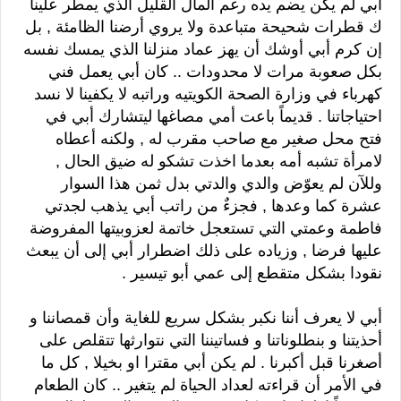
أبي لم يكن يضم يده رغم المال القليل الذي يمطر علينا
ك قطرات شحيحة متباعدة ولا يروي أرضنا الظامئة , بل
إن كرم أبي أوشك أن يهز عماد منزلنا الذي يمسك نفسه
بكل صعوبة مرات لا محدودات .. كان أبي يعمل فني
كهرباء في وزارة الصحة الكويتيه وراتبه لا يكفينا لا نسد
احتياجاتنا . قديماً باعت أمي مصاغها ليتشارك أبي في
فتح محل صغير مع صاحب مقرب له , ولكنه أعطاه
لامرأة تشبه أمه بعدما اخذت تشكو له ضيق الحال ,
وللآن لم يعوّض والدي والدتي بدل ثمن هذا السوار
عشرة كما وعدها , فجزءٌ من راتب أبي يذهب لجدتي
فاطمة وعمتي التي تستعجل خاتمة لعزوبيتها المفروضة
عليها فرضا , وزياده على ذلك اضطرار أبي إلى أن يبعث
نقودا بشكل متقطع إلى عمي أبو تيسير .
أبي لا يعرف أننا نكبر بشكل سريع للغاية وأن قمصاننا و
أحذيتنا و بنطلوناتنا و فساتيننا التي نتوارثها تتقلص على
أصغرنا قبل أكبرنا . لم يكن أبي مقترا او بخيلا , كل ما
في الأمر أن قراءته لعداد الحياة لم يتغير .. كان الطعام