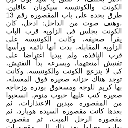
الكونت والكونتيسه سيكونان عاقلين,
طرق بحدة على باب المقصورة رقم 13
،وهتف صوت من الداخل: ادخل، كان
الكونت يجلس في الزاوية قرب الباب
يقرأ صحيفة، وكانت الكونتيسه على
الزاوية المقابلة، بدت أنها نائمة ورأسها
قرب النافذة، ولم يبديا اعتراضا على
تفتيش أمتعتهما، وبسرعة بدأ التفتيش،
كي لا ينزعج الكونت والكونتيسه, وكانت
توجد هناك خزانة صغيرة فوق المغسلة،
بها كريم للوجه ومسحوق بودرة وزجاجة
صغيرة كتب عليها حبوب منوم، انسحبوا
من المقصورة مبدين الاعتذارات، ثم
بعدها كانت مقصورة السيدة هوبارد، ثم
مقصورة الرجل الميت، ثم مقصورة
بوارو، وصلوا بعد ذلك إلى مقصورات