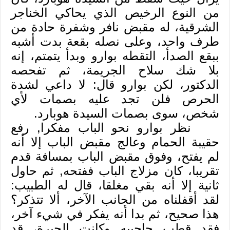
من النوع الرخيص الذي يحاكي الخناجر
الشرقية، له مقبض نافر وشفرة حادة من
طرف واحد، وعلى نصله بقعة بدت أشبه
ببقع الصدأ، التقطه بوارو وبدأ يتمتم، إنه
بلا شك سلاح الجريمة، ثم تفحصه
الدكتور، لكن بوارو قال: لا داعي لشدة
الحرص فلن تجد عليه بصمات لأي
شخص، سوى بصمات السيدة هوبارد.
نظر بوارو نحو الباب مفكرا, رفع
حقيبة الحمام وعالج مقبض الباب إلا أنه
لم يفتح، وفوق مقبض الباب بمسافة قدم
تقريبا، كان مزلاج الباب ففتحه, ثم حاول
ثانية إلا أنه بقي مغلقا، قال له الطبيب:
لقد أقفلناه من الجانب الآخر، ألا تتذكر؟
هذا صحيح، ثم بدا أنه يفكر في شيء آخر،
فقد قطب حاجبيه وكانت الحيرة، قد