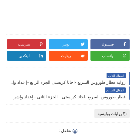
فيسبوك
تويتر
بنترست
واتساب
ريدايت
لينكدين
المقال التالي
رواية قطار طوروس السريع -اجاثا كريستى الجزء الرابع -إ عداد وإشراف -رجاء حمدان
المقال السابق
قطار طوروس السريع -اجاثا كريستى _ الجزء الثاني - إعداد وإشراف رجاء حمدان
روايات بوليسية
تفاعل :