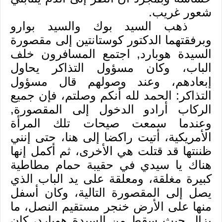
شعور غريب
.
ذهب السيد بوك والسيد بوارو
وبرفقتهما الدكتور كوستانتين إلى مقصورة
السيدة هوبارد, اجتمع المسافرون خلف
الباب، وكان مسؤول التذاكر يحاول
إبعادهم، وعند وصولهم قال مسؤول
التذاكر: الحمد لله أنكم وصلتم، فإن جميع
الركاب أرادو الدخول إلى المقصورة,
وعندما سمعت صيحات تلك المرأة
الأمريكية، أتيت راكضا إلى هنا، حتى إنني
ظننتها قد قتلت هي الأخرى، ثم أكمل إنها
هناك يا سيدي في حقيبة حمام مطاطية
كبيرة مغلقة، ومعلقة على يد الباب الذي
يصل إلى المقصورة التالية، وكان أسفل
منها على الأرض خنجر مستقيم النصل، ما
يزال حيث سقط من السيدة هوبارد، كان