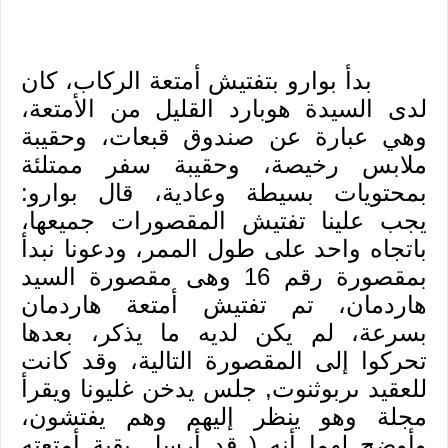
بدأ بوارو بتفتيش أمتعة الركاب، كان
لدى السيدة هوبارد القليل من الأمتعة،
وهي عبارة عن صندوق قبعات، وحقيبة
ملابس رخيصة، وحقيبة سفر ممتلئة
بمحتويات بسيطة وعادية، قال بوارو:
يجب علينا تفتيش المقصورات جميعها،
باتجاه واحد على طول الممر، ودعونا نبدأ
بمقصورة رقم 16 وهى مقصورة السيد
هاردمان، تم تفتيش أمتعة هاردمان
بسرعة، لم يكن لديه ما يذكر، بعدها
تحركوا إلى المقصورة التالية، وقد كانت
للعقيد ىربوثنوت, جلس يدخن غليونا ويقرأ
مجلة وهو ينظر إليهم وهم يفتشون،
وأوضح لهما أنه ( قد أرسل بقية أمتعته