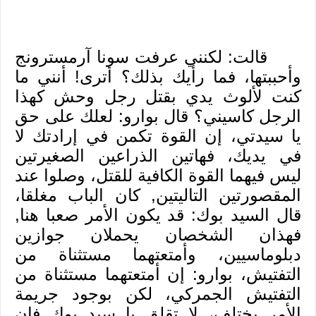
قالت: لكنني عرفت سونا آرمسترونج
وأحببتها، فما رأيك بذلك؟ أترى! أنني ما
كنت لألوث يدي بقتل رجل وحش كهذا
الرجل كاسيني؟
قال بوارو: لعلك على حق
يا سيدتي، إن القوة تكمن في إرادتك لا
في يديك، فهاتين الذراعين الصغيرتين
ليس فيهما القوة الكافية للقتل، وصلوا عند
المقصورتين التاليتين, كان الباب مغلقا،
قال السيد بوك: قد يكون الأمر صعبا هنا,
فهذان الشخصان يحملان جوازين
دبلوماسيين، وأمتعتهما مستثناة من
التفتيش، بوارو: إن أمتعتهما مستثناة من
التفتيش الجمركي، لكن بوجود جريمة
الأمر يختلف، لا تقلق يا سيد بوك فإن