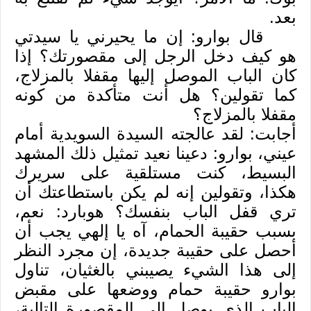
بعد.
قال بوارو: إن ما يحيرني يا سيدتي
هو كيف دخل الرجل إلى مقصورتك؟ إذا
كان الباب الموصل إليها مقفلا بالمزلاج،
كما تقولين؟ هل أنت متأكدة من كونه
مقفلا بالمزلاج؟
أجابت: لقد عالجته السيدة السويدية أمام
عيني، بوارو: دعينا نعيد تمثيل ذلك المشهد
البسيط، كنت مستلقية على سريرك
هكذا، وتقولين إنه لم يكن باستطاعتك أن
تري قفل الباب بنفسك؟ هوبارد: نعم،
بسبب حقيبة الحمام، آه يا إلهي يجب أن
أحصل على حقيبة جديدة، إن مجرد النظر
إلى هذا الشيء يصيبني بالغثيان، تناول
بوارو حقيبة حمام ووضعها على مقبض
الباب الذي يوصل إلى المقصورة التالية،