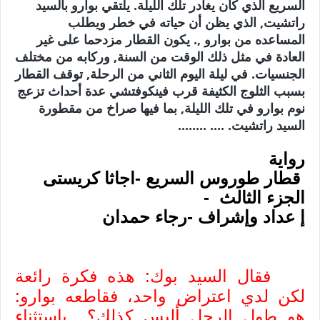
السريع الذي كان يغادر تلك الليلة. يلتقي بوارو بالسيد
راتشيت, الذي يظن أن حياته في خطر ويطلب
المساعده من بوارو ,. يكون القطار مزدحما على غير
العادة في مثل ذلك الوقت من السنة, وركابه من مختلف
الجنسيات. في ليلة اليوم الثاني من الرحلة, توقف القطار
بسبب الثلوج الكثيفة قرب فينكوفتشي عدة أحداث تزعج
نوم بوارو في تلك الليلة, بما فيها صراخ من مقطورة
السيد راتشيت.
.... ........
رواية
قطار طوروس السريع -اجاثا كريستى
الجزء الثالث -
إ عداد وإشراف -رجاء حمدان
فقال السيد بوك: هذه فكرة رائعة
لكن لدي اعتراض واحد، فقاطعه بوارو:
هو طول الرجل أليس كذلك؟ باستثناء