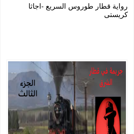
رواية قطار طوروس السريع -اجاثا
كريستى