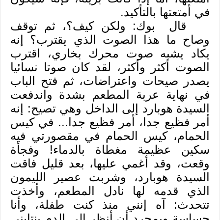
في أمتعتها بالتأكيد
.
قال بوك: ولكن كيف؟، ثم توقف
وصاح ما هذا الصوت الذي يقترب؟ إنه
يكاد يشبه صوت محرك بخاري، اقترب
الصوت أكثر وأكثر، لقد كان صوتا نسائيا
يصدر صيحات واعتراضات، ثم فتح الباب
في نهاية عربة المطعم بشدة واندفعت
السيدة هوبارد إلى الداخل وهي تصيح: إنه
أمر فظيع جدا، أمر فظيع جدا... في كيس
الحمام، كيس الحمام في مقصورتي فيه
سكين عظيمة مغطاة بالدماء! وفجأة
وقعت، وقد أغمي عليها، بعد قليل فاقت
السيدة هوبارد، وشربت عصير الليمون
الذي قدمه لها نادل المطعم، وأخذت
تتحدث: آه إنني منذ كنت طفلة، وأنا
حساسة وبمجرد أن أنظر إلى الدم ينتابني