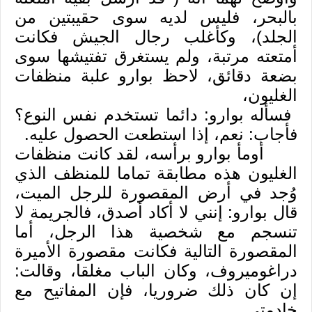
بالبحر، فليس لديه سوى حقيبتين من
الجلد)، وكأغلب رجال الجيش فكانت
أمتعته مرتبة، ولم يستغرق تفتيشها سوى
بضعة دقائق، لاحظ بوارو علبة منظفات
الغليون،
فسأله بوارو: دائما تستخدم نفس النوع؟
فأجاب: نعم، إذا استطعت الحصول عليه
.
أومأ بوارو برأسه، لقد كانت منظفات
الغليون هذه مطابقة تماما للمنظف الذي
وُجد في أرض المقصورة للرجل الميت،
قال بوارو: إنني لا أكاد أصدق، فالجريمة لا
تنسجم مع شخصية هذا الرجل، أما
المقصورة التالية فكانت مقصورة الأميرة
دراغوميروف، وكان الباب مغلقا، وقالت:
إن كان ذلك ضروريا، فإن المفاتيح مع
خادمتي
.