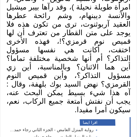
امرأة طويلة نحيلة )، وقد رآها بيبر ميشيل
والآنسة ديبنهام، وشم رائحة عطرها
العقيد آربوثنوت، ترى من تكون هذه فلا
يوجد على متن القطار من تعترف أن لها
قميص نوم قرمزي؟!، فهذه الأخرى
اختفت، أكانت هي نفسها مسؤول
التذاكر؟ أم أنها شخصية مختلفة تماما؟
أين هما الاثنان؟ وبالمناسبة، أين زي
مسؤول التذاكر؟، وأين قميص النوم
القرمزي؟ نهض السيد بوك بلهفة، وقال :
آه هذا شيء بسيط يمكن البحث عنه،
يجب أن نفتش أمتعة جميع الركاب، نعم،
سيكون أمرا مفيدا.
اقرا ايضا
رواية المنزل الغامض - الجزء الثاني رجاء حمدان.
رواية المنزل الغامض - رجاء حمدان