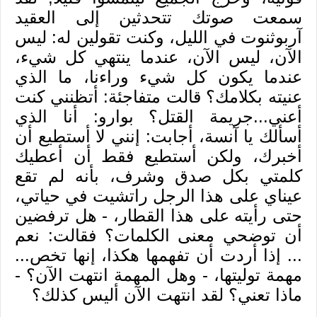
سمعت صوتك تتحدثين إلى العقيد
آربوثنوت في الليل، وكنت تقولين له: ليس
الآن، ليس الآن، عندما ينتهي كل شيء،
عندما يكون كل شيء وراءنا، ما الذي
عنيته بكلامك؟ قالت متفاجئة: أتظنني كنت
أعني...جريمة القتل؟ بوارو: أنا الذي
أسألك يا آنسة، أجابت: إنني لا أستطيع أن
أخبرك، ولكن أستطيع فقط أن أعطيك
كلمتي بكل صدق وشرف، بأنه لم تقع
عيناي على هذا الرجل راتشيت في حياتي،
حتى رأيته على هذا القطار، - هل ترفضين
أن توضحي معنى الكلمات؟ فقالت: نعم
... إذا أردت أن تفهمها هكذا، إنها تخص...
مهمة توليتها، - وهل المهمة انتهت الآن؟ -
ماذا تعني؟ لقد انتهت الآن أليس كذلك؟