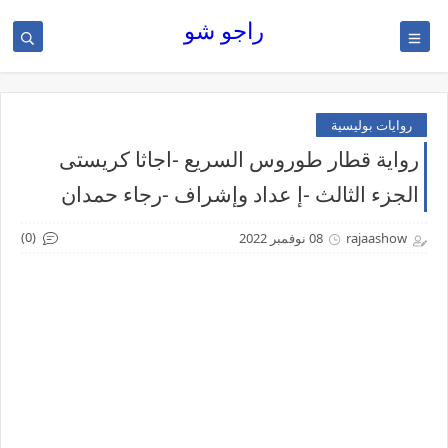
راجو شو
روايات بوليسية
رواية قطار طوروس السريع -اجاثا كريستى
الجزء الثالث -إ عداد وإشراف -رجاء حمدان
(0)
rajaashow
08 نوفمبر 2022