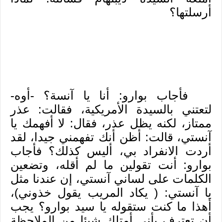
أرسلتها؟
فأجاب بوارو: أنا يا آنسة؟ -أوه-
لتعتني بالسيدة الأمريكية، فقالت: عذر
ممتاز، لكنه يظل عذر، فقال: لا أفهمك يا
آنستي، قالت: أظن أنك تفهمني جيدا، لقد
أردت الانفراد بي، أليس كذلك؟ فأجاب
بوارو: أنت تقولين ما لم أقله، وتضعين
الكلمات على لساني آنستي، إن عندنا مثل
يا آنستي: ( يكاد المريب يقول خذوني)،
أهذا ما كنت ستقوله يا سيد بوارو؟ يجب
أن تعترف بأني أمتلك شيئا من الملاحظة