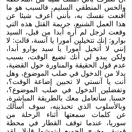
والحس المنطقي السليم، فالسبب هو ما
أقنعت نفسك به، بأنني أعرف شيئا عن
هذا العمل الشنيع، جريمة القتل هذه التي
وقعت لرجل لم أره أبدا من قبل، السيد
بوارو: إنك تتخيلين أمورا يا آنسة، قالت: لا
إنني لا أتخيل أمورا يا سيد بوارو أبدا،
ولكن يبدو لي أنك تضيع الوقت، بسبب
عدم قول الحقيقة والمناورة حول القضية،
بدلا من الدخول في صلب الموضوع، وهل
أنت يا آنستي لا تحبين إضاعة الوقت؟،
وتفضلين الدخول في صلب الموضوع؟،
حسنا, سأتعامل معك بالطريقة المباشرة،
وبالأسلوب الذي تحبذينه، سوف أسألك
عن كلمات سمعتها أثناء الرحلة من
سوريا، عندما توقف القطار في محطة
قونية، وخرج الجميع ليتمشوا قليلا, لقد