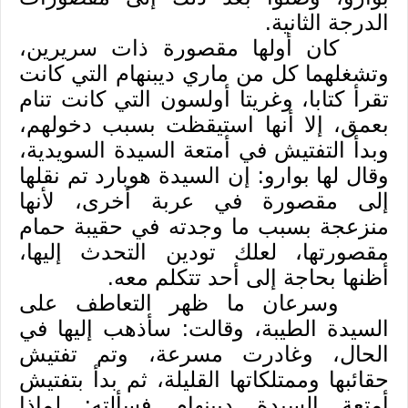
الدرجة الثانية.
كان أولها مقصورة ذات سريرين،
وتشغلهما كل من ماري ديبنهام التي كانت
تقرأ كتابا، وغريتا أولسون التي كانت تنام
بعمق، إلا أنها استيقظت بسبب دخولهم،
وبدأ التفتيش في أمتعة السيدة السويدية،
وقال لها بوارو: إن السيدة هوبارد تم نقلها
إلى مقصورة في عربة أخرى، لأنها
منزعجة بسبب ما وجدته في حقيبة حمام
مقصورتها، لعلك تودين التحدث إليها،
أظنها بحاجة إلى أحد تتكلم معه.
وسرعان ما ظهر التعاطف على
السيدة الطيبة، وقالت: سأذهب إليها في
الحال، وغادرت مسرعة، وتم تفتيش
حقائبها وممتلكاتها القليلة، ثم بدأ بتفتيش
أمتعة السيدة ديبنهام فسألته: لماذا