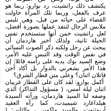
يكتشف ذلك راتشيت، رد بوارو: ربما هو
عرف بالفعل، وربما تلك المرأة حاولت
القضاء على حياته من قبل، وهي تلبس
ملابس الرجال لتنفذ عملها بصورة أفضل،
لعل راتشيت خمن أنها ستستخدم نفس
الحيلة ثانية، ولذلك أخبر هاردمان أن
يبحث عن رجل ولكنه ذكر الصوت النسائي
في نفس الوقت وقد التبس عليه الأمر،
وضع السيد بوك يديه على رأسه قائلا: إن
هذا الأمر يشعرني بالدوار بل أكاد أجن
قاتلان اثنان؟ وعلى متن قطار الشرق؟
أكمل بوارو: لقد كان على القطار غريبان
اثنان ليلة أمس، ( مسؤول التذاكر) الذي
وصفه لنا السيد هاردمان، ورأته السيدة
هيلداغارد شيميدت، كما رآه العقيد
آربوثنوت، والسيد ماكوين ، والثاني: (