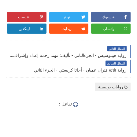
فيسبوك
تويتر
بنترست
واتساب
ريدايت
لينكدين
المقال التالي
رواية هيبنوسيس - الجزءالثاني - تأليف: مهند رحمة إعداد وإشراف رجاء حمدان
المقال السابق
رواية ثلاثة فئران عميان - أجاثا كريستي - الجزء الثاني
روايات بوليسية
تفاعل :