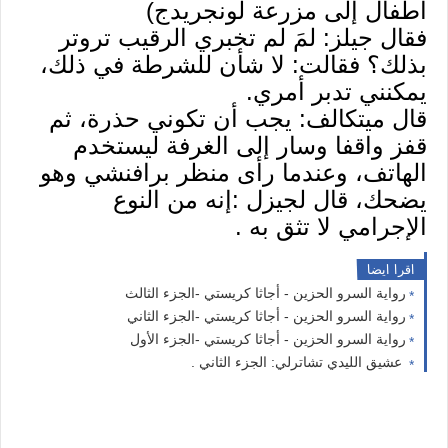
أطفال إلى مزرعة لونجريدج)
فقال جيلز: لمَ لم تخبري الرقيب تروتر
بذلك؟ فقالت: لا شأن للشرطة في ذلك،
يمكنني تدبر أمري.
قال ميتكالف: يجب أن تكوني حذرة، ثم
قفز واقفا وسار إلى الغرفة ليستخدم
الهاتف، وعندما رأى منظر برافنشي وهو
يضحك، قال لجيزل :إنه من النوع
الإجرامي لا تثق به .
اقرا ايضا
رواية السرو الحزين - أجاثا كريستي -الجزء الثالث
رواية السرو الحزين - أجاثا كريستي -الجزء الثاني
رواية السرو الحزين - أجاثا كريستي -الجزء الأول
عشيق الليدي تشاترلي: الجزء الثاني .