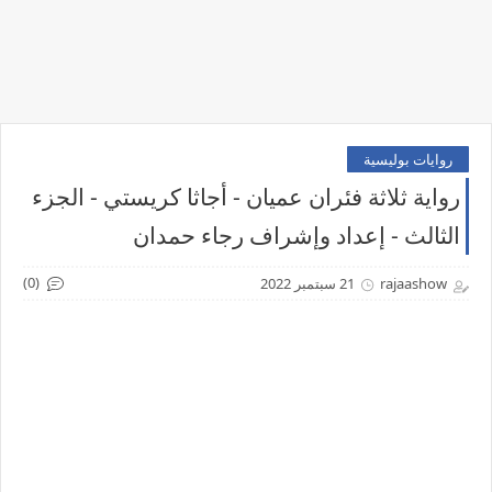
روايات بوليسية
رواية ثلاثة فئران عميان - أجاثا كريستي - الجزء
الثالث - إعداد وإشراف رجاء حمدان
(0)
rajaashow
21 سبتمبر 2022