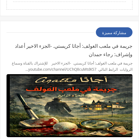
مشاركة مميزة
جريمة في ملعب الغولف: أجاثا كريستي. -الجزء الاخير أعداد
وإشراف: رجاء حمدان
جريمة في ملعب الغولف: أجاثا كريستي. -الجزء الاخير للإشتراك بالقناة وسماع
الروايات الرابط التالي youtube.com/channel/UChQ8cuMtdK57…