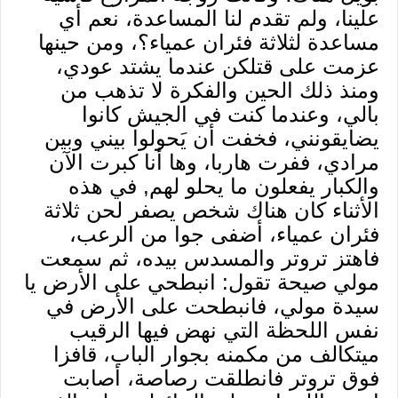
علينا، ولم تقدم لنا المساعدة، نعم أي
مساعدة لثلاثة فئران عمياء؟، ومن حينها
عزمت على قتلكن عندما يشتد عودي،
ومنذ ذلك الحين والفكرة لا تذهب من
بالي، وعندما كنت في الجيش كانوا
يضايقونني، فخفت أن يَحولوا بيني وبين
مرادي، ففرت هاربا، وها أنا كبرت الآن
والكبار يفعلون ما يحلو لهم, في هذه
الأثناء كان هناك شخص يصفر لحن ثلاثة
فئران عمياء، أضفى جوا من الرعب،
فاهتز تروتر والمسدس بيده، ثم سمعت
مولي صيحة تقول: انبطحي على الأرض يا
سيدة مولي، فانبطحت على الأرض في
نفس اللحظة التي نهض فيها الرقيب
ميتكالف من مكمنه بجوار الباب، قافزا
فوق تروتر فانطلقت رصاصة، أصابت