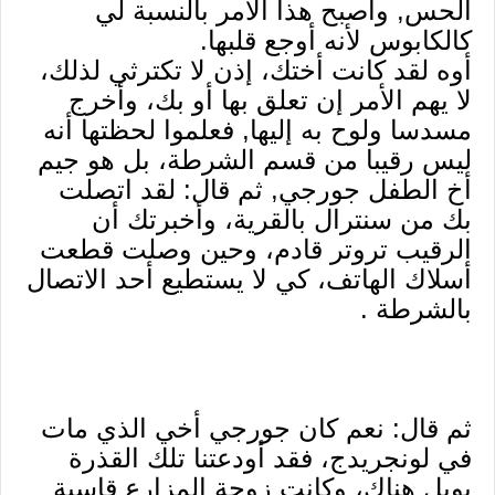
الحس, وأصبح هذا الأمر بالنسبة لي
كالكابوس لأنه أوجع قلبها.
أوه لقد كانت أختك، إذن لا تكترثي لذلك،
لا يهم الأمر إن تعلق بها أو بك، وأخرج
مسدسا ولوح به إليها, فعلموا لحظتها أنه
ليس رقيبا من قسم الشرطة، بل هو جيم
أخ الطفل جورجي, ثم قال: لقد اتصلت
بك من سنترال بالقرية، وأخبرتك أن
الرقيب تروتر قادم، وحين وصلت قطعت
أسلاك الهاتف، كي لا يستطيع أحد الاتصال
بالشرطة .
ثم قال: نعم كان جورجي أخي الذي مات
في لونجريدج، فقد أودعتنا تلك القذرة
بويل هناك، وكانت زوجة المزارع قاسية