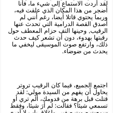
لقد أردت الاستماع إلى شيء ما، فأنا
أضجر من هذا المكان الذي علقت فيه،
وربما يحتوي قاتلا أيضا، رغم أنني لم
أصدق القصة الدرامية التي تحدث عنها
الرقيب, وحينها التف حزام المعطف حول
رقبتها بهدوء، دون أن تشعر كيف حدث
ذلك، وارتفع صوت الموسيقى ليخفي ما
يحدث من ضوضاء.
اجتمع الجميع، فيما كان الرقيب تروتر
يحاول أن يفهم من السيدة مولي: لقد
قتلت قبل برهة من قدومك، ألم تري أو
تسمعي شيئا؟ فقالت: لم أرَ شيئا، وفقط
سمعت صوت صفير، وإغلاق باب لا أدري