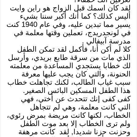
لقد كان اسمك قبل الزواج هو راين وايت
أليس كذلك؟ كما أنك أكبر سننا بشيء
يسير مما تبدين عليه، وفي عام 1940 كنت
في لونجدريدج، تعملين وقتها معلمة في
مدرسة آبيفالي .
كلا لم أكن أنا، فأكمل لقد تمكن الطفل
الذي مات من سرقة طابع بريدي، وأرسل
لك خطابا يستجدي المساعدة من معلمته
الحنونة، والتي كان يجب عليها معرفة
سبب غياب الطالب، لكنك تجاهلت خطاب
هذا الطفل المسكين البائس الصغير.
كفى كفى إنك تتحدث عن أختي، فهي
التي كانت معلمة، وهي لم تتجاهل
الخطاب، لكنها كانت مريضة بمرض رئوي،
ولم ترى الخطاب إلا بعد موت الطفل
وحزنت حزنا شديدا, لقد كانت مرهفة