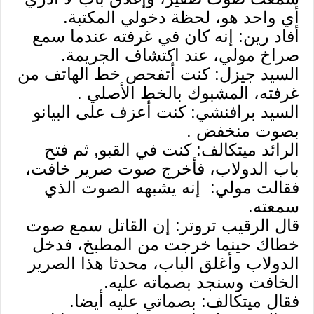
أي واحد هو، لحظة دخولي المكتبة.
أفاد رين: إنه كان في غرفته عندما سمع
صراخ مولي، عند اكتشاف الجريمة.
السيد جيزل: كنت أتفحص خط الهاتف من
غرفته، المشبوك بالخط الأصلي .
السيد برافنشي: كنت أعزف على البيانو
بصوت منخفض .
الرائد ميتكالف: كنت في القبو, ثم فتح
باب الدولاب، فأخرج صوت صرير خافت،
فقالت مولي: إنه يشبهه الصوت الذي
سمعته.
قال الرقيب تروتر: إن القاتل سمع صوت
خطاك حينما خرجت من المطبخ، فدخل
الدولاب وأغلق الباب، محدثا هذا الصرير
الخافت وسنجد بصماته عليه.
فقال ميتكالف: بصماتي عليه أيضا.