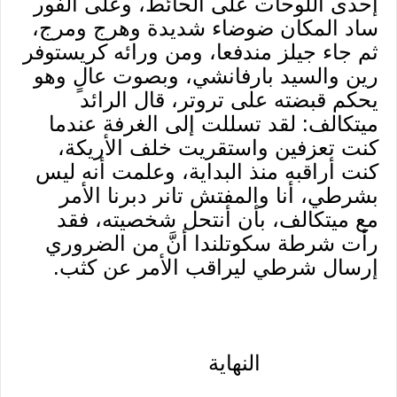
إحدى اللوحات على الحائط، وعلى الفور
ساد المكان ضوضاء شديدة وهرج ومرج،
ثم جاء جيلز مندفعا، ومن ورائه كريستوفر
رين والسيد بارفانشي، وبصوت عالٍ وهو
يحكم قبضته على تروتر، قال الرائد
ميتكالف: لقد تسللت إلى الغرفة عندما
كنت تعزفين واستقريت خلف الأريكة،
كنت أراقبه منذ البداية، وعلمت أنه ليس
بشرطي، أنا والمفتش تانر دبرنا الأمر
مع ميتكالف، بأن أنتحل شخصيته، فقد
رأت شرطة سكوتلندا أنَّ من الضروري
إرسال شرطي ليراقب الأمر عن كثب.
النهاية