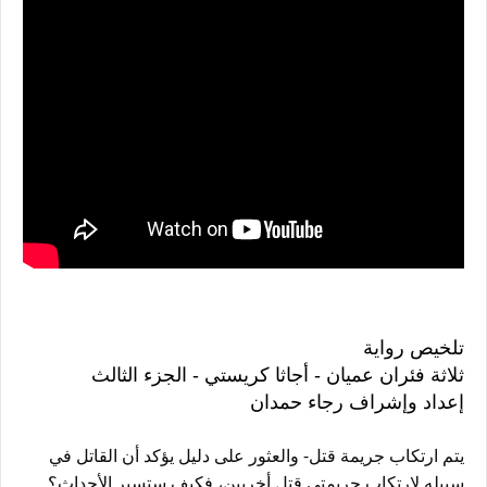
تلخيص رواية
ثلاثة فئران عميان - أجاثا كريستي - الجزء الثالث
إعداد وإشراف رجاء حمدان
يتم ارتكاب جريمة قتل- والعثور على دليل يؤكد أن القاتل في 
سبيله لارتكاب جريمتي قتل أخريين، فكيف ستسير الأحداث؟ 