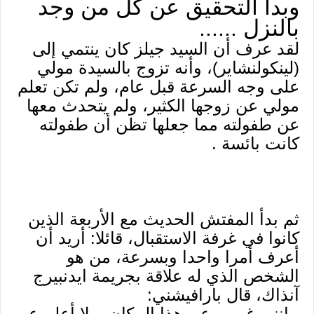
وبدأ التحقيق عن كل من وجد
بالنزل ......
لقد عرف أن السيد جيلز كان ينتمي إلى
(لينكولنشاير)، وأنه تزوج بالسيدة مولي
على وجه السرعة قبل عام، ولم تكن تعلم
مولي عن زوجها الكثير، ولم يتحدث معها
عن طفولته مما جعلها تظن أن طفولته
كانت بائسة .
ثم بدأ المفتش الحديث مع الأربعة الذين
كانوا في غرفة الاستقبال، قائلا: أريد أن
أعرف أمرا واحدا وبسرعة، من هو
الشخص الذي له علاقة بجريمة ايدنبيرج
آنذاك، قال بارافيشني:
- إنني غريب عن هذا المكان، ولا أعلم عن