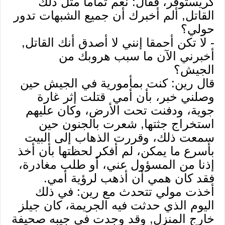
كريستوفر، فقال: نعم تماما مثل ذلك
القاتل, ألم أخبرك أن جميع الشبهات تدور
حولي؟
- لا تكن أحمقا إنني لا أصدق أنك القاتل,
أخبرني الآن ما سبب هروبك من
الجيش؟
قال رين: كنت بمأمورية في الجيش حين
وصلني خبر، بأن أمي قتلت إثر غارة
جوية، ودفنت تحت الأرض، وكان عليهم
استخراج جثتها, شعرت بالجنون حين
سمعت ذلك، وقررت الذهاب إلى البيت
بأسرع ما يمكن، لم أفكر لحظتها بأن أخذ
إذنا من المسؤول عني، أو طلب مغادرة،
فقد كان همي أن أذهب لرؤية أمي.
أخذت مولي تتحدث مع رين: في ذلك
اليوم الذي حدثت فيه الجريمة، كان جيلز
خارج المنزل, وقد وجدت في جيبه صحيفة