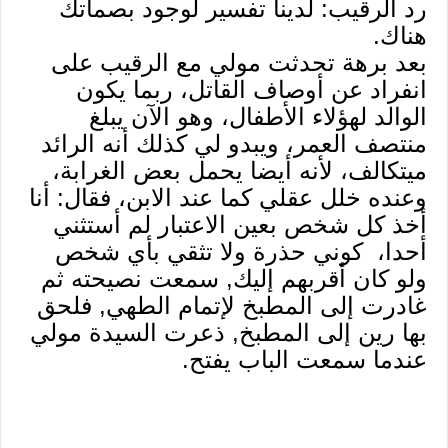
رد الرقيب: لدينا تفسير لوجود بصماتك
هناك.
بعد برهة تحدثت مولي مع الرقيب على
انفراد عن أوصاف القاتل، ربما يكون
الوالد لهؤلاء الأطفال، وهو الآن يبلغ
منتصف العمر، ويبدو لي كذلك أنه الرائد
ميتكالف، لأنه أيضا يحمل بعض الغرابة،
وعنده خلل عقلي كما عند الابن، فقال: أنا
أخذ كل شخص بعين الاعتبار لم أستثني
أحدا، كوني حذرة ولا تثقي بأي شخص
ولو كان أقربهم إليك, سمعت نصيحته ثم
غادرت إلى المطبخ لإتمام الطهي, فلحق
بها رين إلى المطبخ, ذعرت السيدة مولي
عندما سمعت الباب يفتح.