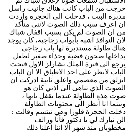
الاستقبال سمعت صوتا لإغلاق شباك ثم
خرجت من الباب كانت هناك جانيت راسل
مدبرة البيت ، فدخلت الى الحجرة واردت
ان اعرف سبب ذلك الصوت لانني متأكد
من ان الصوت لم يكن بسبب اقفال شباك
لان النوافذ اشبه بأبواب زجاجية، كان يوجد
هناك طاولة مستديرة لها باب زجاجي
بداخلها صحون فضية وحذاء صغير لطفل
يرجع الى فترة الملك تشارلز الاول فتحت
الباب لانظر على احد الاطباق الا ان الباب
انزلق من معصمي واغلق ثانية ادركت ان
الصوت الذي تناهى الى اذني كان هو
صوت هذه الطاولة عندما يقفل بابها ،
وبينما انا أنظر الى محتويات الطاولة
دخلت الحجرة فلورا وهي تبتسم وقالت :
الن تبارك لي يا دكتور فأنا ورالف
مخطوبان منذ شهر الا اننا اعلنا ذلك