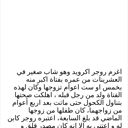
اغرم روجر اكرويد وهو شاب صغير في
العشرينات من عمره بفتاة اكبر منه
بخمس او ست اعوام تزوجها وكان لهذه
الفتاة ولد من رجل قبله ، اهلكت صحتها
بتناول الكحول حتى ماتت بعد اربع أعوام
من زواجهما، كان طفلها من زوجها
الماضي قد بلغ السابعة، اعتبره روجر كابن
له و إعتنى به الا انه كان مصدر قلق و