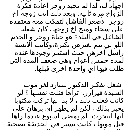
اجهاد له، لذا لم يحبذ روجر اعادة فكرة
الزواج مرة ثانية. وبعد ذلك اتت زوجة اخ
روجر الأصغر الفاشل لتمكث معه معتمدة
على سخاء ومنح اخ زوجها، كان شغلنا
الشاغل في البلدة هو حياة روجر و الخدم
اللواتي يتم تغيرهن بكثرة،وكانت الانسة
راسل آخرهن حيث إستمر وجودها عنده
لمدة خمس اعوام وهي ضعف المدة التي
.
ظلت فيها اي واحدة اخرى قبلها
شغل تفكير الدكتور شبارد لغز موت
السيدة فيرارز. اتراها قتلت نفسها ؟ لو
كانت فعلت ذلك ، لا بد انها تركت مكتوبا
يخبر بذلك ، لكن لم يظهر اي برهان على
انها انتحرت ،لم يمضى اسبوع عندما راها
قبل موتها ، كانت تسير في الحديقة بصحبة