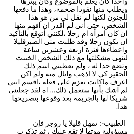
واحدا كان يعلم بالموضوع وكان يبتزها
ويطلب منها نقودا ضخمة، وهذا ما دفعها
للجنون لكنها لم تقل لي من هو هذا
الشخص، حتى انى لم اقدر ان افهم منها
ان كان امرأه ام رجلا ،لكنني أتوقع بالتاكيد
ان يكون رجلا وقد طلبت منى الصبرقليلا
واعطاءها فترة اربعة وعشرين ساعة
لتنهى مشكلتها مع ذلك الشخص الخبيث
وتضع حدا له ، ولم تعطيني اسم ذلك
الحقير كي لا اذهب وانال منه ولم اكن
اعرف ماكانت تعزم على فعله ،اقسم انني
لم اشك بأنها ستعمل ذلك... اه لقد جعلتني
شريكا لها بالجريمة بعد وقوعها بتصريحها
.
هذا
الطبيب-: تمهل قليلا يا روجر فإن
مسؤولية موتها لا تقع عليك ، ثم تذكرت