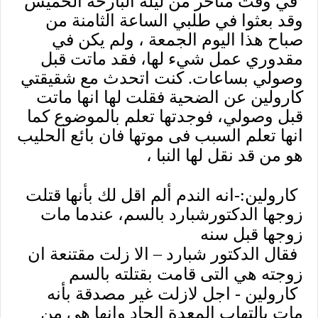
في وقت متأخر من ليلة البارحة الخميس
وقد بعثوا في طلبي الساعة الثامنة من
صباح هذا اليوم الجمعة ، ولم يكن في
مقدوري عمل شيء لها، فقد ماتت قبل
وصولي بساعات. كنت اتحدث مع شقيقتي
كارولين عن الضحية فقلت لها انها ماتت
قبل وصولي، فوجدتها تعلم بالموضوع كما
انها تعلم السبب فى موتها فان بائع الحليب
هو من قد نقل لها النبا ،
كارولين:-انه الندم ألم اقل لك بأنها قتلت
زوجها الدكتورشبارد بالسم، عندما مات
زوجها قبل سنه
فقال الدكتور شبارد – الا زلت مقتنعة ان
زوجته هي التى قامت بقتلته بالسم
كارولين - اجل لازلت غير مصدقة بأنه
مات بالتهاب المعدة الحاد وانها هى من