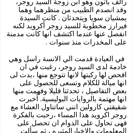
رالف باتون وهو ابن زوجة السيد روجر،
وقد انصدم الطبيب من منظرهما وهما
يمشيان سويا ويتحدثان . كانت السيدة
فيرارز مخطوبة للسيد روجر أكرويد لكنه
انفصل عنها عندما اكتشف انها كانت مدمنة
.
على المخدرات منذ سنوات
في العيادة قدمت الي الانسة راسل وهي
خادمة لدى السيد روجر، رغبت في ان
افحص لها ركبتها لانها تتوجع منها ،بدت لى
انها ميالة للكلام وتسعى للحصول على
بعض التفاصيل ، تحدثنا قليلا وفهمت منها
انها مهتمة بالروايات البوليسية. أخبرت
شقيقتي كارولين انني ساتناول العشاء مع
روجر اكرويد هذا المساء ،رحبت بالفكرة
فهى تحاول على الدوام ان تحصل على
المعلومات والاخبارالمثيره ، ثم سألت