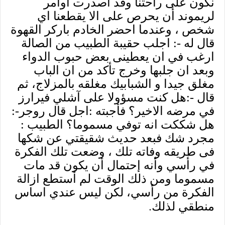
نكون على راحتنا وقد أصدرت اوامر
لريموند أن يحرص على الا يقطعنا اي
شخص ، وعندما احضر الخادم باركر القهوة
قال له -: اجلب حقيبة الطبيب من الصالة
ارغب في ان يعطينى بعض حبوب الدواء
وبعد ان جلبها وخرج تأكد من ان الباب
مغلق جيدا و الشبابيك مغلقه بالمزلاج، ثم
قال -:هل كنت مسؤولا على آشلي فيرارز
في مرضه الاخير؟ فأجبته :اجل قال روجر-:
هل شككت انه توفي مسموما؟ الطبيب :
مجرد شك فبعد حديث شقيقتي عن شكها
فى طريقه وفاته تلك ، وضعت تلك الفكرة
في رأسي وأنه إحتمال أن يكون قد مات
مسموما ومن ذلك الوقت لم أستطع ازالة
الفكرة من رأسي، لكن ليس عندي اساس
.
منطقي لذلك