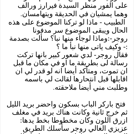
على الفور منظر السيدة فيرارز ورالف
.
وهما يمشيان في الحديقة ويتهامسان
الطبيب - ماذا لو تركنا الموضوع على هذه
الحال ويبقى الموضوع سر مدفونا
روجر-:وماذا لوجاء منها نبا؟ سألت بصدمة
:- وكيف ياتى منها نبأ ما ؟
فقال روجر- لدي شعور كبير بانها تركت
رسالة لى بطريقة ما او في مكان ما قبل
ان تموت، ومتأكد أيضا انه لو قدر لي ان
اقابلها قبل انتحارها لقالت لي باسمه
.
وطلبت مني أيضا ملاحقته
فتح باركر الباب بسكون واحضر بريد الليل
ثم خرج ثانية وكانت هناك بريد في مغلف
ازرق اللون وكان مخطوطا بخط يدها:
عزيزي الغالي روجر سأسلك الطريق