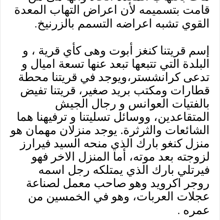
قامت بتسميمه لأن اعراض التهاب المعدة
.
القوي تشبه اعراضه التسمم بالزرنيخ
إسم قريتنا كنغز أبوت وهى كأي قرية ، و
البلدة التي تتبعها تبعد عنها تسعة اميال و
تدعى كرانشستر،ويوجد في قريتنا محطة
قطارات ومكتب بريد صغير، قريتنا تفيض
بالفتيات العوانس و رجال الجيش
المتقاعدين، ووسائل تسليتنا و ترفيهنا هما
الشائعات والثرثرة. يوجد منزلان مهمان هو
منزل كنغو بارك الذي منحه السيد فيرارز
لزوجته بعد موته، أما المنزل الاخر فهو
فيرتلي بارك الذي يمتلكه رجل اسمه
روجر اكرويد وهو صاحب معمل لصناعة
عجلات العربات، وهو في الخمسين من
.
عمره