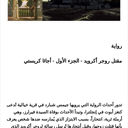
رواية
مقتل روجر أكرويد - الجزء الأول - أجاثا كريستي
تدور أحداث الرواية التي يرويها جيمس شبارد في قرية خيالية تُدعى
كنغز أبوت في إنجلترا، وتبدأ الأحداث بوفاة السيدة فيرارز، وهي
أرملة ثرية، انتحاراً، بسبب الابتزاز الذي يُمارسه ضدها شخص يعرف
بأنها قتلت زوجها، وقبل أنتحارها تُرسل رسالة لروجر أكرويد الذي