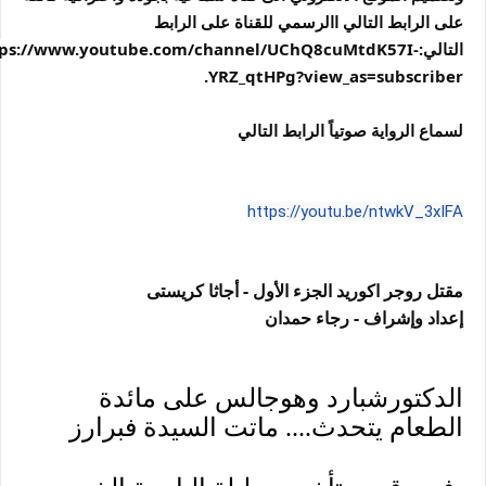
على الرابط التالي االرسمي للقناة على الرابط
التالي:tps://www.youtube.com/channel/UChQ8cuMtdK57I
YRZ_qtHPg?view_as=subscriber.
لسماع الرواية صوتياً الرابط التالي
https://youtu.be/ntwkV_3xIFA
مقتل روجر اكوريد الجزء الأول - أجاثا كريستى
إعداد وإشراف - رجاء حمدان
الدكتورشبارد وهوجالس على مائدة
الطعام يتحدث.... ماتت السيدة فبرارز