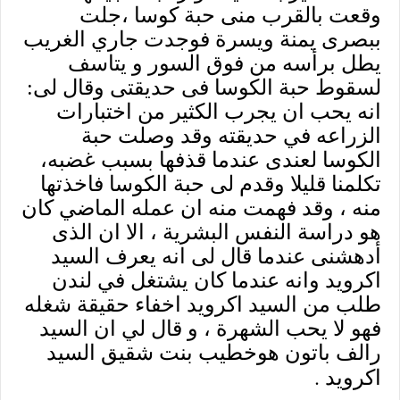
وقعت بالقرب منى حبة كوسا ،جلت
ببصرى يمنة ويسرة فوجدت جاري الغريب
يطل برأسه من فوق السور و يتاسف
لسقوط حبة الكوسا فى حديقتى وقال لى:
انه يحب ان يجرب الكثير من اختبارات
الزراعه في حديقته وقد وصلت حبة
الكوسا لعندى عندما قذفها بسبب غضبه،
تكلمنا قليلا وقدم لى حبة الكوسا فاخذتها
منه ، وقد فهمت منه ان عمله الماضي كان
هو دراسة النفس البشرية ، الا ان الذى
أدهشنى عندما قال لى انه يعرف السيد
اكرويد وانه عندما كان يشتغل في لندن
طلب من السيد اكرويد اخفاء حقيقة شغله
فهو لا يحب الشهرة ، و قال لي ان السيد
رالف باتون هوخطيب بنت شقيق السيد
.
اكرويد