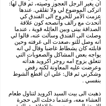
ان يغير الرجل العجوز وصيته، ثم قال لها:
اتركى الموضوع لي ولا تقلقي. عندها
عزمت الأمر للخروج الى الفندق كي
أتحدث مع رالف وأنصحه كون علاقة
الصداقة بينى وبين العائله قوية ، عندما
وصلت الى الفندق وسألت عنه، قالوا لي
انه وصل للتو ،صعدت الى غرفته وحين
قابلته كان يشطاط غاضبا وقال لي انه
يواجه بعض المشاكل والصعوبات التي
تتعلق بزوج امه روجر اكرويد هدأته
وعرضت عليه المعاونة لكنه رفض
وشكرني ثم قال: علي ان أقطع الشوط
.
بنفسي
ذهبت الى بيت السيد اكرويد لتناول طعام
العشاء معه، وعندما دخلت الى حجرة