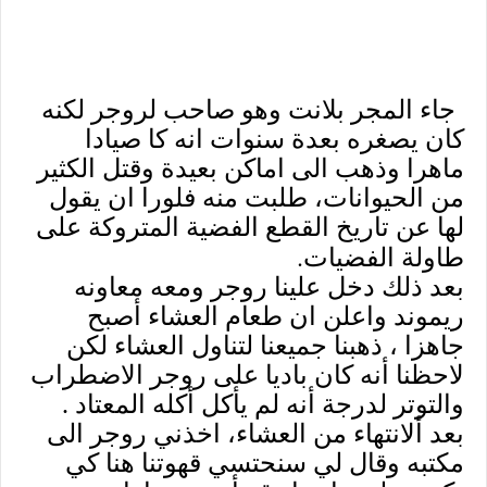
جاء المجر بلانت وهو صاحب لروجر لكنه
كان يصغره بعدة سنوات انه كا صيادا
ماهرا وذهب الى اماكن بعيدة وقتل الكثير
من الحيوانات، طلبت منه فلورا ان يقول
لها عن تاريخ القطع الفضية المتروكة على
.
طاولة الفضيات
بعد ذلك دخل علينا روجر ومعه معاونه
ريموند واعلن ان طعام العشاء أصبح
جاهزا ، ذهبنا جميعنا لتناول العشاء لكن
لاحظنا أنه كان باديا على روجر الاضطراب
والتوتر لدرجة أنه لم يأكل أكله المعتاد .
بعد ألانتهاء من العشاء، اخذني روجر الى
مكتبه وقال لي سنحتسي قهوتنا هنا كي