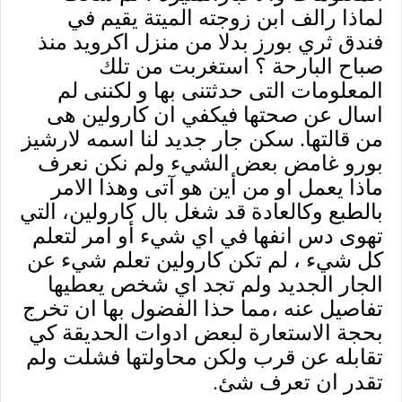
لماذا رالف ابن زوجته الميتة يقيم في
فندق ثري بورز بدلا من منزل اكرويد منذ
صباح البارحة ؟ استغربت من تلك
المعلومات التى حدثتنى بها و لكننى لم
اسال عن صحتها فيكفي ان كارولين هى
من قالتها. سكن جار جديد لنا اسمه لارشيز
بورو غامض بعض الشيء ولم نكن نعرف
ماذا يعمل او من أين هو آتى وهذا الامر
بالطبع وكالعادة قد شغل بال كارولين، التي
تهوى دس انفها في اي شيء أو امر لتعلم
كل شيء ، لم تكن كارولين تعلم شيء عن
الجار الجديد ولم تجد اي شخص يعطيها
تفاصيل عنه ،مما حذا الفضول بها ان تخرج
بحجة الاستعارة لبعض ادوات الحديقة كي
تقابله عن قرب ولكن محاولتها فشلت ولم
.
تقدر ان تعرف شئ