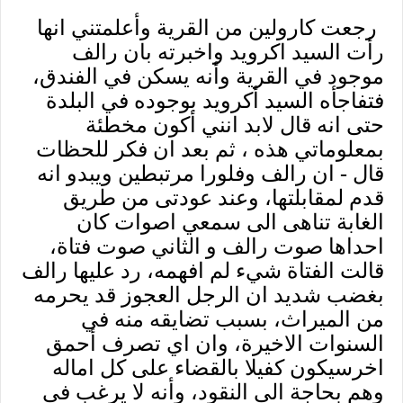
رجعت كارولين من القرية وأعلمتني انها
رأت السيد اكرويد واخبرته بان رالف
موجود في القرية وأنه يسكن في الفندق،
فتفاجأه السيد أكرويد بوجوده في البلدة
حتى انه قال لابد انني أكون مخطئة
بمعلوماتي هذه ، ثم بعد ان فكر للحظات
قال - ان رالف وفلورا مرتبطين ويبدو انه
قدم لمقابلتها، وعند عودتى من طريق
الغابة تناهى الى سمعي اصوات كان
احداها صوت رالف و الثاني صوت فتاة،
قالت الفتاة شيء لم افهمه، رد عليها رالف
بغضب شديد ان الرجل العجوز قد يحرمه
من الميراث، بسبب تضايقه منه في
السنوات الاخيرة، وان اي تصرف أحمق
اخرسيكون كفيلا بالقضاء على كل اماله
وهم بحاجة الى النقود، وأنه لا يرغب في