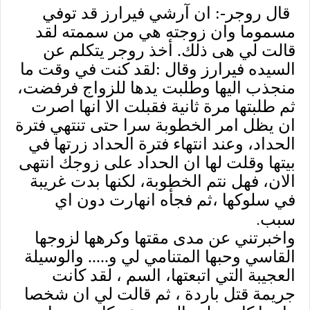
قال روجر-: ان آرشي فيرارز قد توفي
مسموما وان زوجته هي من سممته لقد
قالت لي هى ذلك. أخذ روجر يتكلم عن
السيده فيرارز وقال :لقد كنت في وقت ما
منجذب اليها وطلبت يدها للزواج فرفضت،
ثم طلبتها مرة ثانية فقبلت الا انها اصرت
ان يظل امر الخطوبة سرا حتى تنتهي فترة
الحداد، وعند انتهاء فترة الحداد زرتها في
بيتها وقلت لها ان الحداد على زوجك انتهى
الان، فهل نتم الخطوبة، لكنها بدت غريبة
في سلوكها ،ثم فجأه انهارت دون اي
.
سبب
واخبرتني عن مدى مقتها وكرهها لزوجها
القاسي وحبها المتنامي لي و..... والوسيلة
العجيبة التي اتبعتها، السم ، لقد كانت
جريمة قتل باردة ، ثم قالت لي ان شخصا