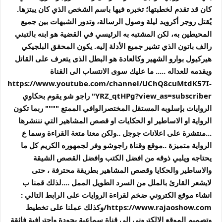
كان قد تقدم لخطبتها؛ تخبره فيها باسم الشخص الذي كان يبتزها.
يُقتل روجر أكرويد ليلة وصول الرسالة، وتدور الشبهات بين جميع
المحيطين به، لكن المشتبه به الرئيسي في القضية هو ابنه بالتبني
رالف باتون الذي تشير جميع الأدلة إليه. يكون المحقق البلجيكي
هيركيول بوارو الشهير وكالعادة هو البطل الذى يتعرف على القاتل
ويقدمه للعداله ..... ما عليك سوى الانتساب الى القناة
https://www.youtube.com/channel/UChQ8cuMtdK57I-
YRZ_qtHPg?view_as=subscriber" راجو شو يقوم بحكاوي
الروايات بإسلوبه المستقل المختصرالوافي الممتع """" ربما تكون
الرواية او الاساطير او الحكايات او قصص المشاهير التي نننشرها
...منتشرة على اعلانات جوجل ..ولكن معنا متعة القراءة وسما ع
الرواية متميزة ..موقع وقناة راجوشو وفر لجمهوره الكريم كل ما
يحتاجه ويلبي ذوقه من افضل الكتب وافضل القصص الشيقة
والاساطير والحكايا وقصص المشاهير بطريقة محترفة ، حتى
لايشعر القارئ بالملل من السرد الطويل الممل ....لذلك قمنا ب
انشاء موقع الكتروني ضخم لقراءة الروايات على الرابط التالي :
https://www.rajaoshow.com/وكذلك عملنا على تخطيط
وتصميم الموقع الالكتروني الى قناة سماعية بجودة واحترافية فائقة