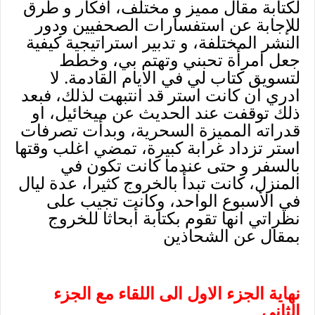
لكتابة مقال مميز و مختلف، افكار و طرق
للإجابة عن استفسارات الصحفيين ودور
النشر المختلفة، و تدبير استراتيجية كيفية
جعل امرأة تحبني وتهتم بي، وخطط
لتسويق كتاب لي في الايام القادمة. لا
ادري ان كانت استر قد انتبهت لذلك، فبعد
ذلك توقفت عند الحديث عن ميخائيل، او
قدراته المميزة السحرية، وبدأت تصرفات
استر تزداد غرابة كبيرة، تمضي اغلب وقتها
بالسفر و حتى عندما كانت تكون في
المنزل، كانت تبدأ بالخروج كثيرا، عدة ليال
في الأسبوع الواحد، وكانت تجيب على
نظراتي انها تقوم بكتابة أبحاثا للخروج
بمقال عن الشحاذين
نهاية الجزء الاول الى اللقاء مع الجزء
الثاني