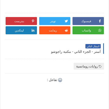
فيسبوك
تويتر
بنترست
واتساب
ريدايت
لينكدين
المقال التالي
آستر - الجزء الثاني - مكتبة راجوشو
روايات رومانسية
تفاعل :