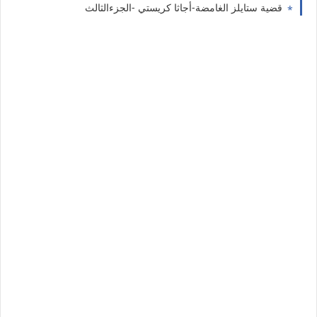
قضية ستايلز الغامضة-أجاثا كريستي -الجزءالثالث