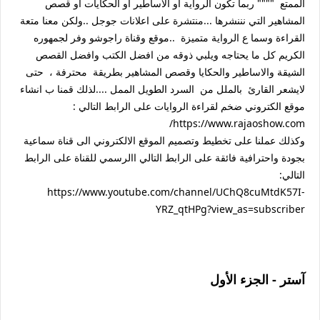
الممتع """" ربما تكون الرواية او الاساطير او الحكايات او قصص
المشاهير التي نننشرها ...منتشرة على اعلانات جوجل ..ولكن معنا متعة
القراءة وسما ع الرواية متميزة ..موقع وقناة راجوشو وفر لجمهوره
الكريم كل ما يحتاجه ويلبي ذوقه من افضل الكتب وافضل القصص
الشيقة والاساطير والحكايا وقصص المشاهير بطريقة محترفة ، حتى
لايشعر القارئ بالملل من السرد الطويل الممل ....لذلك قمنا ب انشاء
موقع الكتروني ضخم لقراءة الروايات على الرابط التالي :
https://www.rajaoshow.com/
وكذلك عملنا على تخطيط وتصميم الموقع الالكتروني الى قناة سماعية
بجودة واحترافية فائقة على الرابط التالي االرسمي للقناة على الرابط
التالي:
https://www.youtube.com/channel/UChQ8cuMtdK57I-
YRZ_qtHPg?view_as=subscriber
آستر - الجزء الأول