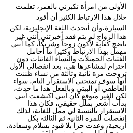
الأولى من امرأة تكبرني بالعمر، تعلمت
خلال هذا الارتباط الكثير أن أقود
السيارة،و
أن أتحدث اللغة الإنجليزية، لكن
هذا الزواج لم يتم فقد أخبرتني أنني غير
ناضج كفاية لأكون زوجاً وشريكاً، كما أنني
مهمل بهذا الارتباط وكثيرا ما أجامل
الفتيات الجميلات والنساء الفاتنات دون
احترام لمشاعرها هي، بعد انفصالي الأول
تزوجت مرة ثانية وثالثة من نساء ظننت
أنها سوف تمنحني الاستقرار التام، سواء
العاطفي أو البيتي وبالفعل هذا ما حدث،
لكن الغير متوقع كان أنني اكتشفت أنني
بدأت أشعر بملل حقيقي، فكان هذا
الاستقرار بالنسبة لي ممل للغاية، لذلك
انفصلت للمرة الثانية ثم الثالثة بكل
أريحية، وعدت حرا بلا قيود بسلام وسعادة،
صحيح أنها ليست حرية مطلقة بسبب