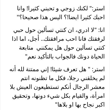
استر:" لكنك زوجي و تحبني كثيرا! وانا
احبك كثيرا ايضا!؟ اليس هذا صحيحا؟"
انا: "لا ادري، ان كنتي تسألين حول حبي
لرفقتك فانا احب مرافقتك.. أجل، اما اذا
كنتي تسألين حول هل يمكنني متابعة
الحياة دونك فالجواب بالتأكيد نعم"
استر: " هل تعرف شيئا! إني ممتنة لله أنه
لم يخلقني رجلا، فكل ما تظنونه انتم
معشر الرجال أنكم تستطيعون العيش بلا
امرأة، والقيام بكل شيء دونها، وتحقيق
اكبر نجاح بها او بلاها"