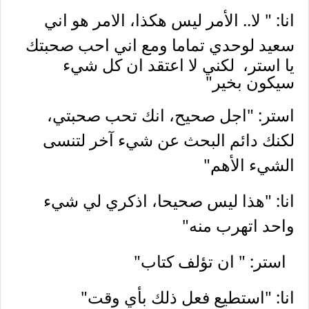
انا: " لا.. الأمر ليس هكذا، الامر هو اني
سعيد لوحدي تماما
ومع اني احب صحبتك
يا استر،
لكني لا اعتقد ان كل شيء
سيكون بخير"
استر: "اجل صحيح، انك تحب صحبتي،
لكنك دائم البحث عن شيء آخر لتنسى
الشيء الأهم"
انا: "هذا ليس صحيحا، اذكري لي شيء
واحد اتهرب منه"
استر: " ان تؤلف كتاب"
انا: "استطيع فعل ذلك بأي وقت"