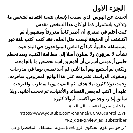
الجزء الاول
أتحدث عن الهوس الذي يصيب الإنسان نتيجة افتقاده لشخص ما،
وتذكره باستمرار كما لو كان هذا الشخص مقدس
كنت أحلم في صغري أن أصير كاتباً معروفاً ومشهوراً، ثم
اكتشفت أن الحقيقة ليست مثل الحلم، فقد كنت أكتب بلغة غير
مستساغة عالمياً، كما أن الناس المتواجدون في البلد حيث
نشأت لا يقرؤون ولا يميلون أصلا إلى مطالعة الكتب، وبعد تحطم
حلمي أرغمتني أسرتي أن أقوم بدراسة تخصص ما بالجامعة،
ولكني لم أستمع لهم أبدا لأنني لم أجد نفسي يوما في مدرجات
وصفوف الدراسة، فتمردت على هذا الواقع المفروض، سافرت،
وجبت دولا كثيرة، بلا هدف، ثم التقيت يوما بمطرب واقترحت
عليه أن اكتب له بعض القصائد والأغنيات، ثم نجحت أغانيه، وبلا
سابق إنذار، وجدتني اكسب أموالا كثيرة
:ما عليك سوى الانتساب الى القناة
https://www.youtube.com/channel/UChQ8cuMtdK57I-
YRZ_qtHPg?view_as=subscriber
" راجو شو يقوم بحكاوي الروايات بإسلوبه المستقل المختصرالوافي