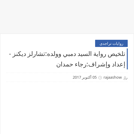
روايات تراجدى
تلخيص رواية السيد دمبي وولده:تشارلز ديكنز -
إعداد وإشراف:رجاء حمدان
rajaashow
05 أكتوبر 2017