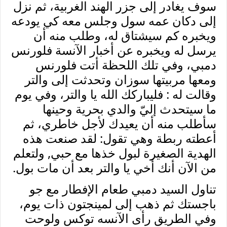
سوف يغادر إلى جزر الهند الغربية، ثم نزل
إلى دكان عمه سول وجلس معه كي يودعه
ويخبره كم سيشتاق له، وطلب منه أن
يرسل له ويخبره عن أخبار الآنسة فلورنس
دمبي، وفي تلك اللحظة أتت فلورنس
ومعها مربيتها سوزان وتحدثت إلى والتر
وقالت له : فليباركك الله يا والتر، وفي يوم
ما سيتحدث إليّ والدي بحرية وحينها
سأطلب منه أن يعيدك لأجل خاطري، ثم
أعطته ربطة وهي تقول: لقد صنعت هذه
الهدية الصغيرة لبول خذها مع حبي, ولتعلم
من الآن أنك أخي يا والتر بعد
أن مات بول.
تناول السيد دمبي طعام الإفطار مع جو
باجستك ثم ذهب إلى لمينجتون ذات يوم،
وفي الطريق رأى الآنسه توكس ولوحت