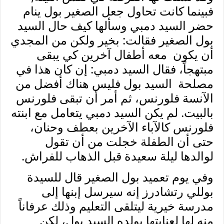
فبينما كانت تحاول جعل الصغير بول ينام
حضر السيد دمبي وسألها كيف حال السيد
بول الصغير فقالت: بخير ولكن من المجدي
أن يكون معه أطفال آخرين كي يبقى
مبتهجاً، فقال السيد دمبي: إن كان هذا في
مصلحة السيد بول فليس هناك أفضل من
الآنسة فلورنس، ثم أمر أن تبقى فلورنس
بالبيت. لم يكن السيد دمبي يتعامل مع ابنته
فلورنس كالآباء الآخرين بعطف وحنان،
حتى أن الطفلة خجلت من أن تقول
لوالدها ليلة سعيدة قبل الذهاب للفراش.
وفي يوم تعميد بول الصغير قال للسيدة
بوللي رتشادرز إنه سيرسل إبنها إلى
مدرسة خيرية ليتلقى التعليم وذلك عرفاناً
منه لها لعنايتها بولده السيد بول، لكن