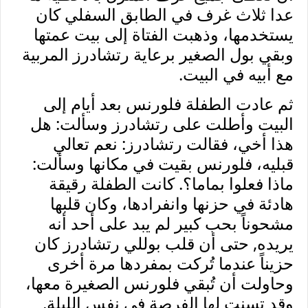
عدا ثلاث غرف في الطابق السفلي كان
يستخدمها، وذهبت الفتاة إلى بيت عمتها
وبقي بول الصغير برعاية رتشادرز المربية
مع أبيه في البيت.
ثم عادت الطفلة فلورنس بعد أيام إلى
البيت وأطلت على رتشادرز وسألت: هل
هذا أخي، فقالت رتشادرز: نعم تعالي
قبليه، فلورنس بقيت في مكانها وسألت:
ماذا فعلوا بماما؟. كانت الطفلة رقيقة
هادئة في حزنها وانفرادها، وكان قلبها
مشحوناً بحب كبير لم يبد على أحد أنه
يريده, حتى أن قلب
بوللي رتشادرز كان
حزيناً عندما تُركت بمفردها مرة أخرى
وحاولت أن تُبقي فلورنس الصغيرة معها،
وقد تسنت لها الفرصة في نفس الليلة,