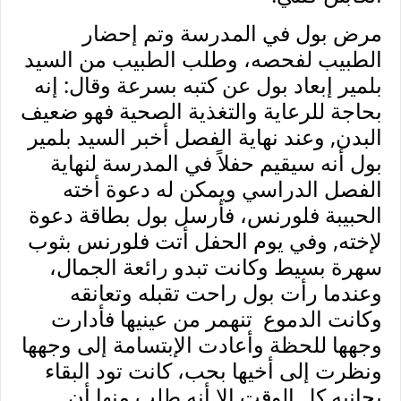
مرض بول في المدرسة وتم إحضار
الطبيب لفحصه، وطلب الطبيب من السيد
بلمير إبعاد بول عن كتبه بسرعة وقال: إنه
بحاجة للرعاية والتغذية الصحية فهو ضعيف
البدن, وعند نهاية الفصل أخبر السيد بلمير
بول أنه سيقيم حفلاً في المدرسة لنهاية
الفصل الدراسي ويمكن له دعوة أخته
الحبيبة فلورنس، فأرسل بول بطاقة دعوة
لإخته, وفي يوم الحفل أتت فلورنس بثوب
سهرة بسيط وكانت تبدو رائعة الجمال،
وعندما رأت بول راحت تقبله وتعانقه
وكانت الدموع تنهمر من عينيها فأدارت
وجهها للحظة وأعادت الإبتسامة إلى وجهها
ونظرت إلى أخيها بحب، كانت تود البقاء
بجانبه كل الوقت إلا أنه طلب منها أن