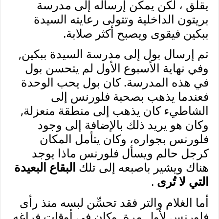
يقلق ، لكن يمكن إرساله إلى مدرسة
بريتون الداخلية وتتولى رعايته السيدة
ببكين فيقوى ويصبح أكثر صلابة.
تم إرسال بول إلى مدرسة السيدة ببكين,
وفي نهاية الأسبوع الأول لم يتحسن بول
في هذه المدرسة. كان بول يحب الوحدة
فعندما يذهب بصحبة فلورنس إلى
الشاطيء كان يذهب إلى منطقة منعزلة,
وكان هو يريد ذلك بالإضافة إلى وجود
فلورنس بجواره، وكان يتأمل المكان
كرجل حالم ويسأل فلورنس ماذا يوجد
هناك ويشير باصبعه إلى تلك
البقاع البعيدة
التي لا تُرى
.
أما الغلام والتر فقد تحسِّن لبسه منذ رأى
فلورنس لأول مرة, وكان في أوقات فراغه