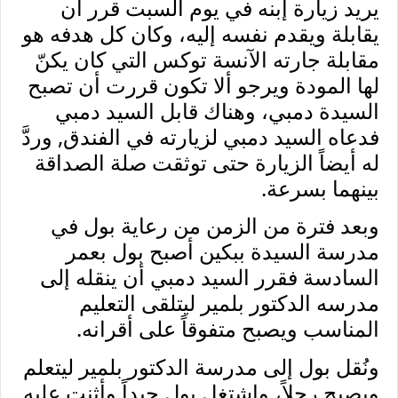
يريد زيارة إبنه في يوم السبت قرر أن
يقابلة ويقدم نفسه إليه، وكان كل هدفه هو
مقابلة جارته الآنسة توكس التي كان يكنّ
لها المودة ويرجو ألا تكون قررت أن تصبح
السيدة دمبي، وهناك قابل السيد دمبي
فدعاه السيد دمبي لزيارته في الفندق, وردَّ
له أيضاً الزيارة حتى توثقت صلة الصداقة
بينهما بسرعة.
وبعد فترة من الزمن من رعاية بول في
مدرسة السيدة ببكين أصبح بول بعمر
السادسة فقرر السيد دمبي أن ينقله إلى
مدرسه الدكتور بلمير ليتلقى التعليم
المناسب ويصبح متفوقاً على أقرانه.
ونُقل بول إلى مدرسة الدكتور بلمير ليتعلم
ويصبح رجلاً، واشتغل بول جيداً وأثنت عليه