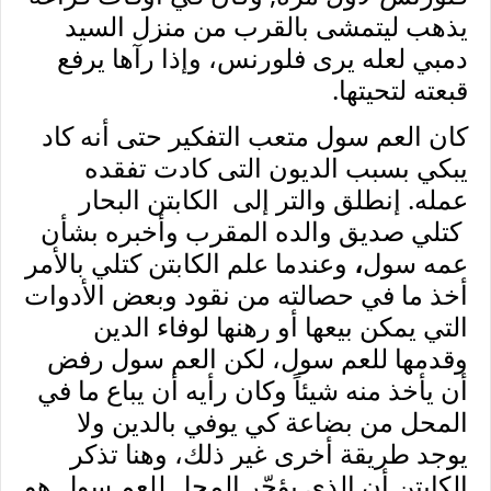
يذهب ليتمشى بالقرب من منزل السيد
دمبي لعله يرى فلورنس، وإذا رآها يرفع
قبعته لتحيتها.
كان العم سول متعب التفكير حتى أنه كاد
يبكي بسبب الديون التى كادت تفقده
عمله. إنطلق والتر إلى الكابتن البحار
كتلي صديق والده المقرب وأخبره بشأن
عمه سول
،
وعندما علم الكابتن كتلي بالأمر
أخذ ما في حصالته من نقود وبعض الأدوات
التي يمكن بيعها أو رهنها لوفاء الدين
وقدمها للعم سول، لكن العم سول رفض
أن يأخذ منه شيئاً وكان رأيه أن يباع ما في
المحل من بضاعة كي يوفي بالدين ولا
يوجد طريقة أخرى غير ذلك، وهنا تذكر
الكابتن أن الذي يؤجّر المحل للعم سول هو