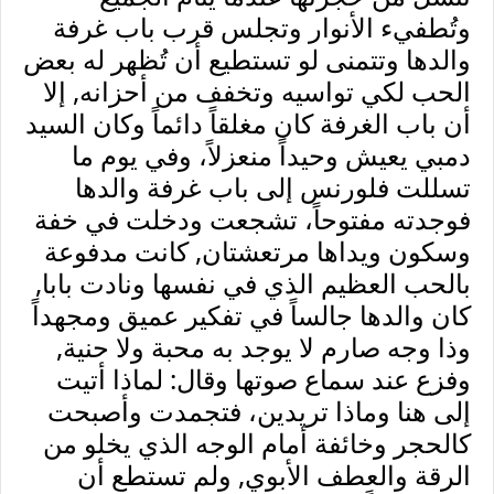
وتُطفيء الأنوار وتجلس قرب باب غرفة
والدها وتتمنى لو تستطيع أن تُظهر له بعض
الحب لكي تواسيه وتخفف من أحزانه, إلا
أن باب الغرفة كان مغلقاً دائماً وكان السيد
دمبي يعيش وحيداً منعزلاً، وفي يوم ما
تسللت فلورنس إلى باب غرفة والدها
فوجدته مفتوحاً، تشجعت ودخلت في خفة
وسكون ويداها مرتعشتان, كانت مدفوعة
بالحب العظيم الذي في نفسها ونادت بابا,
كان والدها جالساً في تفكير عميق ومجهداً
وذا وجه صارم لا يوجد به محبة ولا حنية,
وفزع عند سماع صوتها وقال: لماذا أتيت
إلى هنا وماذا تريدين، فتجمدت وأصبحت
كالحجر وخائفة أمام الوجه الذي يخلو من
الرقة والعطف الأبوي, ولم تستطع أن