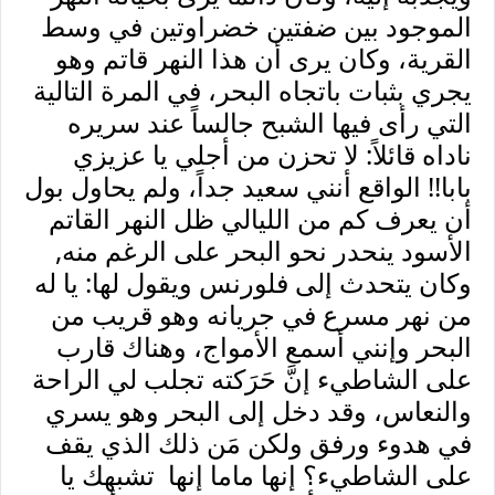
الموجود بين ضفتين خضراوتين في وسط
القرية، وكان يرى أن هذا النهر قاتم وهو
يجري بثبات باتجاه البحر، في المرة التالية
التي رأى فيها الشبح جالساً عند سريره
ناداه قائلاً: لا تحزن من أجلي يا عزيزي
بابا!! الواقع أنني سعيد جداً، ولم يحاول بول
أن يعرف كم من الليالي ظل النهر القاتم
الأسود ينحدر نحو البحر على الرغم منه,
وكان يتحدث إلى فلورنس ويقول لها: يا له
من نهر مسرع في جريانه وهو قريب من
البحر وإنني أسمع الأمواج، وهناك قارب
على الشاطيء إنَّ حَرَكته تجلب لي الراحة
والنعاس، وقد دخل إلى البحر وهو يسري
في هدوء ورفق ولكن مَن ذلك الذي يقف
على الشاطيء؟ إنها ماما إنها تشبهك يا