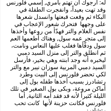
له: أرجوك أن تهتم بأمري, إسمي فلورنس
وقد تهت بعيداً، وانفجرت الطفلة في
البكاء ثم وقعت قبعتها وانسدل شعرها
على وجهها فتحرك شعور الإعجاب في
نفس الغلام والتر فهدّأ من روعها وأخذها
إلى متجر عمه سول, وهناك أطعمها العم
سول ودفّأها فغلب عليها النعاس ونامت،
ثم انطلق والتر إلى منزل السيد دمبي
ليخبره أنه وجد ابنته وهي بخير، فأرسل
السيد دمبي المربية سوزان نيبر مع والتر
لكي تحضر فلورنس إلى البيت وطرد
رتشادرز بسبب أخذها طفله بول إلى
أماكن مروعة، وبكى بول الصغير في تلك
الليلة كثيراً لأنه قد فقد أمه الثانية, أما
فلورنس فكانت حزينة لأنها كانت تحب
رتشادرز.