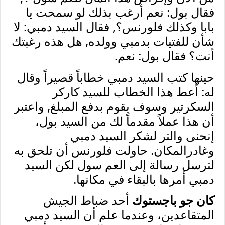
فقال بول: نعم أرغب بذلك لو سمحت يا
بابا وكذلك فلورنس؟, فقال السيد دمبي: لا
شأن للفتيات بدمبي وولده, هل هذه رغبتك
أنت؟ فقال بول: نعم.
حينها كتب السيد دمبي خطاباً قصيراً وقال
له: أعط هذا الخطاب للسيد كاركر
السكرتير وسوف يقوم بدفع المبلغ, واعتبر
أن هذا عملاً مقدماً لك من السيد بول،
إنحنى والتر لشكر السيد دمبي
وغادرالمكان. حاولت فلورنس أن تلحق به
لترسل رسالة إلى العم سول لكن السيد
دمبي أمرها بالبقاء في مكانها.
كان جو باجستوك
أحد ضباط الجيش
المتقاعدين، وعندما علم أن السيد دمبي