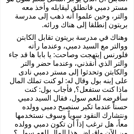
مستر دمبي فانطلق ليقابله وأخذ معه
والتر، وحين علموا أنه ذهب إلى مدرسة
بريتون إنطلقا إلى هناك ورائه.
وهناك في مدرسة بريتون تقابل الكابتن
ووالتر مع السيد دمبي، وعندما رأته
فلورنس إبتهجت وصاحت: يا بابا ها قد جاء
والتر الذي أنقذني، وعندما حضر والتر
والكابتن وتحدثوا إلى مستر دمبي نادى
على إبنه بول وقال له: لو كنت تملك المال
ماذا كنت ستفعل؟, فأجاب بول: كنت
سأقرضه للعم سول، فقال السيد دمبي
حسناً عندما تكبر سنصبح دمبي وولده
ونتشارك النقود سوياً وسوف نستخدمها
معاً، هل ترغب إذاً أن تكون دمبي وولده
من الآن وإقراض هذا المال للعم سول ؟,