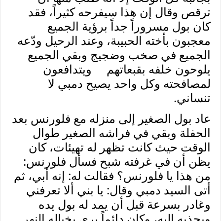
ترقص وقال إن هذا سيفرحه كثيراً، فقد
كان بول مسروراً جداً برؤية الجميع
معجبون بأخته الحبيبة، وعند الرحيل ودّعه
الجميع في صخب وضجيج وبقي الجميع
يلوحون خلفه بقبعاتهم ويتدافعون
لمصافحته وكل واحد يصيح دمبي لا
تنساني.
عاد بول الصغير إلى منزله مع فلورنس بعد
الحفلة وبقي في فراشه الصغير طوال
الوقت حيث كانت تظهر له تهيئات، كان
يظن أن في غرفته شبح فسأل فلورنس:
من هذا يا فلورنس؟ فقالت له: إنه أبي، ثم
أتى السيد دمبي وقال: يا بني ألا تعرفني
وغادر بسرعة قبل أن يمد له بول يده
ويجذبه إليه، وكان دائماً يرى بخياله النهر