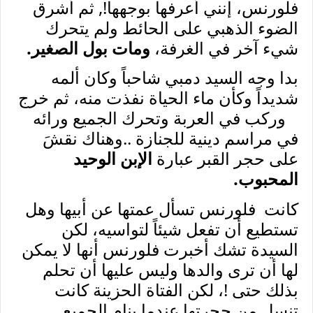
فلورنس، إنني أعرفها بوجهها!, ثم أشرق
الضوء الذهبي على الحائط ولم يتحرك
شيء آخر في الغرفة،
ومات بول الصغير.
بدا وجه السيد دمبي شاحباً وكان ألمه
شديداً وكأن ماء الحياة نفذت منه، ثم خرج
وركب في العربة وتحرك الجميع ورائه
في مراسم دينية للجنازة ..وهناك نقشَ
على حجر القبر عبارة
الإبن الوحيد
المحبوب.
كانت فلورنس تسأل عمتها عن أبيها وهل
تستطيع أن تفعل شيئاً لتواسيه، لكن
السيدة تشك أخبرت فلورنس أنها لا يمكن
لها أن ترى والدها وليس عليها أن تحلم
بذلك حتى !، لكن الفتاة الحزينة كانت
تنسل من حجرتها عندما ينام الجميع