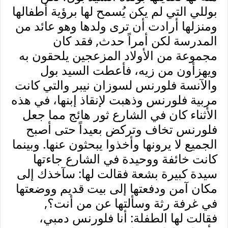
بوللي التي لم يكن يُسمح لها برؤية أطفالها
ومنزلها أرادت أن ترى ولدها وهو عائد من
المدرسة لكن أمراً حدث, فقد كان
مجموعة من الأولاد المزعجين يلحقون به
ويهزأون من زيه، فأعطت السيد بول
والآنسة فلورنس لسوزان نيبر والتي كانت
مربية فلورنس وذهبت لإنقاذ إبنها، في هذه
الأثناء كان في الشارع ثور هائج مما جعل
فلورنس تخاف وتركض بعيداً حتى أصبح
الجميع لا يرونها وأخذوا يبحثون عنها. وبينما
كانت خائفة ووحيدة في الشارع جاءتها
سيدة كبيرة بشعة فقالت لها: سآخذك إلى
مكان آمن ودفعتها إلى بيت قديم ووضعتها
في غرفة رثة وسألتها عن من أنت؟,
فقالت لها الطفلة: أنا فلورنس دمبي،