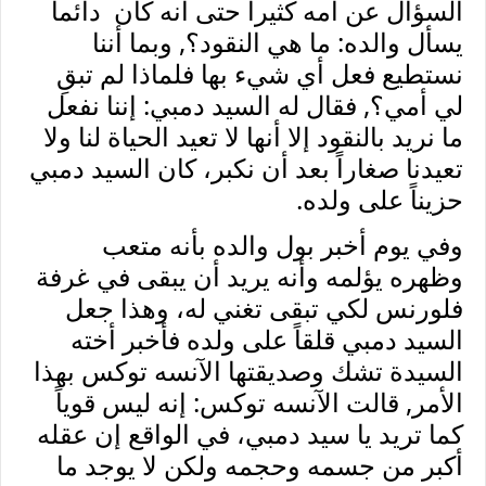
السؤال عن أمه كثيراً حتى أنه كان دائماً
يسأل والده: ما هي النقود؟, وبما أننا
نستطيع فعل أي شيء بها فلماذا لم تبقِ
لي أمي؟, فقال له السيد دمبي: إننا نفعل
ما نريد بالنقود إلا أنها لا تعيد الحياة لنا ولا
تعيدنا صغاراً بعد أن نكبر، كان السيد دمبي
حزيناً على ولده.
وفي يوم أخبر بول والده بأنه متعب
وظهره يؤلمه وأنه يريد أن يبقى في غرفة
فلورنس لكي تبقى تغني له، وهذا جعل
السيد دمبي قلقاً على ولده فأخبر أخته
السيدة تشك وصديقتها الآنسه توكس بهذا
الأمر, قالت الآنسه توكس: إنه ليس قوياً
كما تريد يا سيد دمبي، في الواقع إن عقله
أكبر من جسمه وحجمه ولكن لا يوجد ما