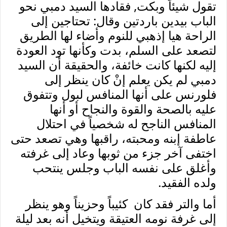
تقول شيئاً وبكت, فقادها السيد دمبي نحو
الباب بيدين باردتين وقال: تحتاجين إلى
الراحة هيا إذهبي للنوم وأضاء لها الطريق
لتصعد على السلم، بدت وكأنها تود العودة
إليه لكنها كانت خائفة، والحقيقة أن السيد
دمبي لم يكن يعلم إنْ كان ينظر إلى
فلورنس على أنها المنافس لبول وتتفوق
عليه بالصحة والقوة والنجاح أو أنها
المنافس الناجح له شخصياً في احتلال
عاطفة إبنه ومحبته، راقبها وهي تصعد حتى
اختفى آخر جزء من ثوبها وعاد إلى غرفته
وأغلق على نفسه الباب وجلس ينتحب
ولده الفقيد.
أما والتر فقد كان كئيباً وحزيناً وهو ينظر
إلى غرفة نومه العتيقة ويتخيل أنه بعد ليلة