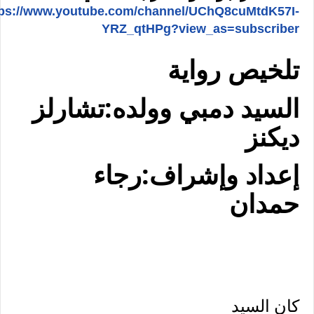
tps://www.youtube.com/channel/UChQ8cuMtdK57I-
YRZ_qtHPg?view_as=subscriber
تلخيص رواية
السيد دمبي وولده:تشارلز
ديكنز
إعداد وإشراف:رجاء
حمدان
كان السيد