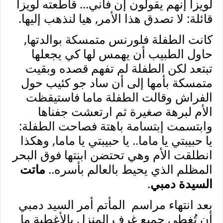
لويزا إنهم يقولون إن
فاني... قاطعته لويزا
قائلة: لا تصدق هذا الأمر, هيا لنذهب إليها.
كانت الطفلة فلورنس متمسكة بوالدتها,
حاول الطبيب أن يهمس لها كي يجعلها
تبتعد لكن الطفلة لم تفهم قصده وبقيت
متمسكة بأمها إلى أن ساد جو كئيب حول
الفراش وقالت الطفلة ماما فاستيقظت
الأم لبرهة صغيرة ثم ارتعشت جفناها
وابتسمت إبتسامة باهتة فصاحت الطفلة:
يا حبيبتي يا ماما.. يا حبيبتي يا ماما, وهكذا
انطلقت الأم وهي تحتضن ابنتها فوق البحر
المظلم الذي يحيط بالعالم بأسره..
ماتت
السيدة دمبي
.
بعد انتهاء مراسم المأتم أمر السيد دمبي
أن تُغطى جميع غرف المنزل بالأغطية ما