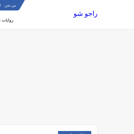
من نحن
ا
راجو شو
روايات 