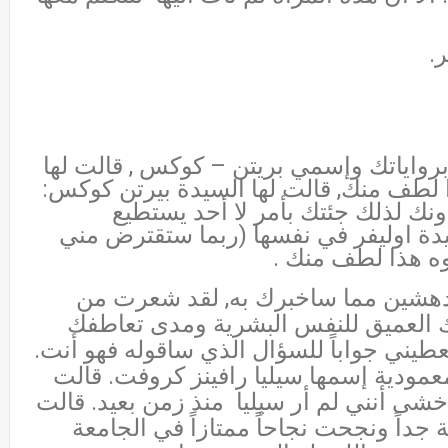
.
برواياتك وإسمي بريتن – كوكس , قالت لها
ا لطف منك, قالت لها السيدة بيرتن كوكس:
ك لذلك جئتك بأمر لا أحد يستطيع
دة اوليفر في نفسها (ربما ستقترض مني
آوه هذا لطف منك .
دهشين مما ساخبرك به, لقد شعرت من
ك العميق للنفس البشرية ومدى تعاطفك
يني جواباً للسؤال الذي ساقوله فهو أنت.
المعمودية إسمها سيليا رافينز كروفت. قالت
أخشى أنني لم أر سيليا
منذ زمن بعيد. قالت
 جداً ونجحت نجاحاً ممتازاً في الجامعة