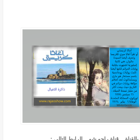
لقناة ...قناة راجو شو... الرابط التالي :