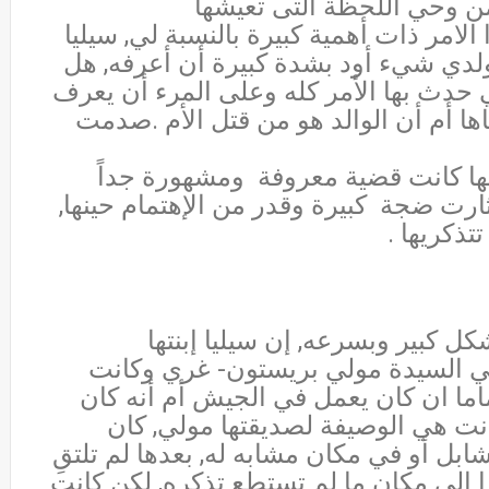
 من وحي اللحظة التى تعيشها
الامر ذات أهمية كبيرة بالنسبة لي, سيليا
لدي شيء أود بشدة كبيرة أن أعرفه, هل
ي حدث بها الأمر كله وعلى المرء أن يعرف
اها أم أن الوالد هو من قتل الأم .صدمت
نها كانت قضية معروفة
ومشهورة جداً
 أثارت ضجة
كبيرة وقدر من الإهتمام حينها,
تذكريها .
ل كبير وبسرعه, إن سيليا إبنتها
هي السيدة مولي بريستون- غري وكانت
ماما ان كان يعمل في الجيش أم أنه كان
انت هي الوصيفة لصديقتها مولي, كان
ابل أو في مكان مشابه له, بعدها لم تلتقِ
ا إلى مكان ما لم تستطع تذكره, لكن كانت