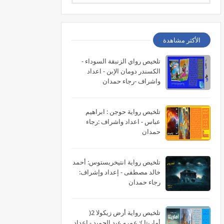
الأكثر مشاهدة
تلخيص رواي الزنبقة السوداء -
الكسندر دومان الإبن - اعداد
واشراف -رجاء حمدان
تلخيص رواية حوجن : ابراهيم
عباس - اعداد واشراف :رجاء
حمدان
تلخيص رواية انتيخريستوس: أحمد
خالد مصطفى - إعداد وإشراف:
رجاء حمدان
تلخيص رواية أرض زيكولا 2(
أماريتا ): عمرو عبد الحميد - اعداد