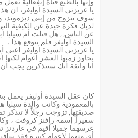
وإنها بالطبع فتاة إنفعالية تعمل
يا عزيزتي السيدة أوليفر، ان هذا 
سوف تتزوج من إبني ديزموند، و
لديك فكرة جيدة عن الكيفية الت
عن الناس, , هل قتلت أم سيليا أب
السيدة أوليفر فلم تتوقع هذا .
يا عزيزتي السيدة أوليفر أعني أ
تجاوز زمنها العشر اعوام لكنها
أنا واثقة أنك ستتذكرين يجب أن ت
كان عقل السيدة أوليفر يعمل بشك
بالمعمودية وكانت والدة سيليا 
صديقتها, تزوجت رجلاً لا تتذكر ت
سفيراً, إسمه رافنز كروفت ، وك
عرسهما جميلا أقيم في غاردنز تش
أي منهما لاعوام كبيرة فقد سافر