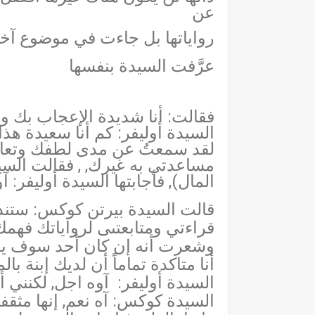
عن
رواياتها بل جاءت في موضوع آخر
عرَّفت السيدة بنفسها
فقالت: أنا شديدة الإعجاب بك و
السيدة أوليفر: كم أنا سعيدة هذ
لقد سمعتُ عن مدى لطفك وتعاون
مساعدتي به غيرك, , فقالت السي
المال), فأجابتها السيدة أوليفر: 
قالت السيدة بيرتن كوكس: ستن
قراءتي ومتابعتىى لرواياتك فهم
وشعرت أنه إن كان أحد سوف يعط
أنا متاكدة تماماً أن لديك إبنة ب
السيدة أوليفر:
آوه اجل, لكنني 
السيدة كوكس: آه نعم, إنها مثقفة