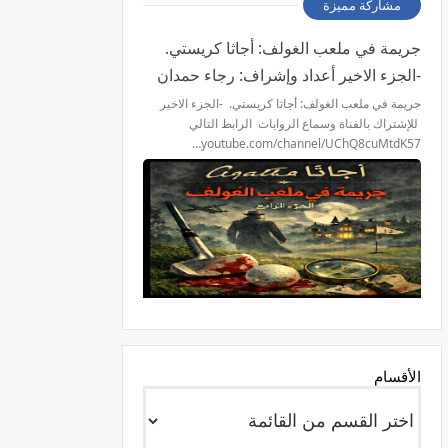
مشاركة مميزة
جريمة في ملعب الغولف: أجاثا كريستي.
-الجزء الاخير أعداد وإشراف: رجاء حمدان
جريمة في ملعب الغولف: أجاثا كريستي. -الجزء الاخير
للإشتراك بالقناة وسماع الروايات الرابط التالي
youtube.com/channel/UChQ8cuMtdK57…
الأقسام